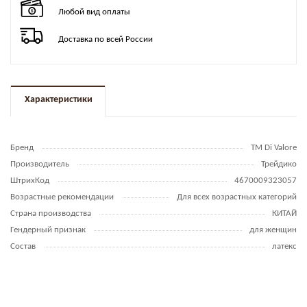
Любой вид оплаты
Доставка по всей России
Характеристики
Бренд
TM Di Valore
Производитель
Трейдико
ШтрихКод
4670009323057
Возрастные рекомендации
Для всех возрастных категорий
Страна производства
КИТАЙ
Гендерный признак
для женщин
Состав
латекс