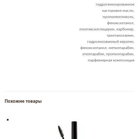
гидрогенизированное
касторовое масло,
пропиленгликоль,
феноксиэтанол,
этилгексилглицерин, карбомер,
триэтаноламин,
гидролизованный кератин,
феноксиэтанол, метилпарабен,
этилпарабен, пропилпарабен,
парфюмерная композиция
Похожие товары