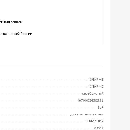
й вид оплаты
авка по всей России
CHARME
CHARME
серебристый
4670003450551
18+
для всех типов кожи
ГЕРМАНИЯ
0.001