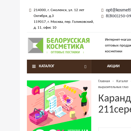
opt@kosmeti
214000
, г.
Смоленск
,
ул. 12 лет
Октября, д.3
8(800)250-0
119017
, г.
Москва
, пер.
Голиковский,
д. 11
, офис 10
Интернет-магаз
оптовых прода
косметики
КАТАЛОГ
АКЦИИ
Главная
-
Каталог
выразительных глаз
Каранд
211сер