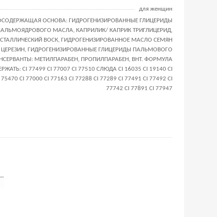
для женщин
ОСОДЕРЖАЩАЯ ОСНОВА: ГИДРОГЕНИЗИРОВАННЫЕ ГЛИЦЕРИДЫ
ПАЛЬМОЯДРОВОГО МАСЛА, КАПРИЛИК/ КАПРИК ТРИГЛИЦЕРИД,
СТАЛЛИЧЕСКИЙ ВОСК, ГИДРОГЕНИЗИРОВАННОЕ МАСЛО СЕМЯН
 ЦЕРЕЗИН, ГИДРОГЕНИЗИРОВАННЫЕ ГЛИЦЕРИДЫ ПАЛЬМОВОГО
НСЕРВАНТЫ: МЕТИЛПАРАБЕН, ПРОПИЛПАРАБЕН, ВНТ. ФОРМУЛА
ЖАТЬ: CI 77499 CI 77007 CI 77510 CЛЮДА CI 16035 CI 19140 CI
 75470 CI 77000 CI 77163 CI 77288 CI 77289 CI 77491 CI 77492 CI
77742 CI 77891 CI 77947