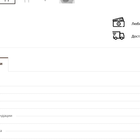
Любо
Дост
ки
ндации
а