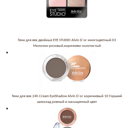
Тени для век двойные EYE STUDIO Alvin D`or многоцветный 03
Молочно-розовый,коричнево-золотистый
Тени для век 24h Cream EyeShadow Alvin D`or коричневый 10 Горький
шоколад ровный и насыщенный цвет