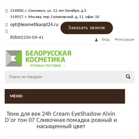
214000
, г.
Смоленск
,
ул. 12 лет Октября, д.3
119017
, г.
Москва
, пер.
Голиковский, д. 11
, офис 10
opt@kosmetikaopt24.ru
Заказать звонок
8(800)250-09-41
Вход
Регистрация
МЕНЮ
Тени для век 24h Cream EyeShadow Alvin
D`or тон 07 Сливочная помадка ровный и
насыщенный цвет