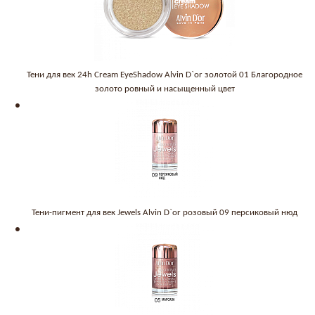
Тени для век 24h Cream EyeShadow Alvin D`or золотой 01 Благородное
золото ровный и насыщенный цвет
Тени-пигмент для век Jewels Alvin D`or розовый 09 персиковый нюд