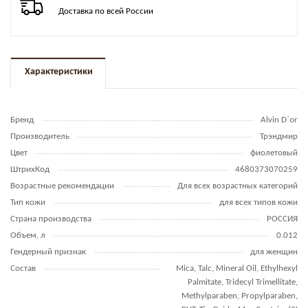
Доставка по всей России
Характеристики
Бренд
Alvin D`or
Производитель
Трэндмир
Цвет
фиолетовый
ШтрихКод
4680373070259
Возрастные рекомендации
Для всех возрастных категорий
Тип кожи
для всех типов кожи
Страна производства
РОССИЯ
Объем, л
0.012
Гендерный признак
для женщин
Состав
Mica, Talc, Mineral Oil, Ethylhexyl
Palmitate, Tridecyl Trimellitate,
Methylparaben, Propylparaben,