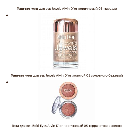
Тени-пигмент для век Jewels Alvin D`or коричневый 05 марсала
Тени-пигмент для век Jewels Alvin D`or золотой 01 золотисто-бежевый
Тени для век Bold Eyes Alvin D`or коричневый 05 терракотовое золото