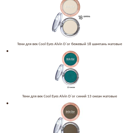
Тени для век Cool Eyes Alvin D`or бежевый 18 шампань матовые
Тени для век Cool Eyes Alvin D`or синий 13 океан матовые