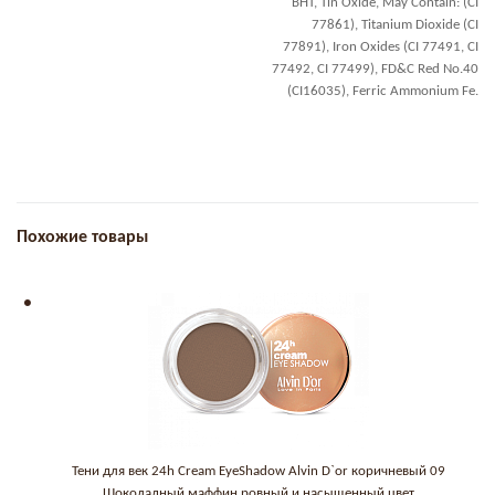
BHT, Tin Oxide, May Contain: (CI
77861), Titanium Dioxide (CI
77891), Iron Oxides (CI 77491, CI
77492, CI 77499), FD&C Red No.40
(CI16035), Ferric Ammonium Fe.
Похожие товары
Тени для век 24h Cream EyeShadow Alvin D`or коричневый 09
Шоколадный маффин ровный и насыщенный цвет