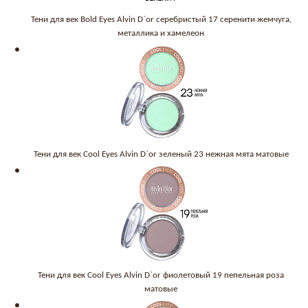
Тени для век Bold Eyes Alvin D`or серебристый 17 серенити жемчуга,
металлика и хамелеон
Тени для век Cool Eyes Alvin D`or зеленый 23 нежная мята матовые
Тени для век Cool Eyes Alvin D`or фиолетовый 19 пепельная роза
матовые