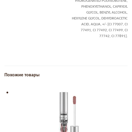
HYDROGENATED POLYISOBUTENE,
PHENOXYETHANOL, CAPRYLYL
GLYCOL, BENZYL ALCOHOL,
HEXYLENE GLYCOL, DEHYDROACETIC
ACID, AQUA, +/- [CI 77007, CI
77491, CI 77492, CI 77499, CI
77742, CI 77891].
Похожие товары