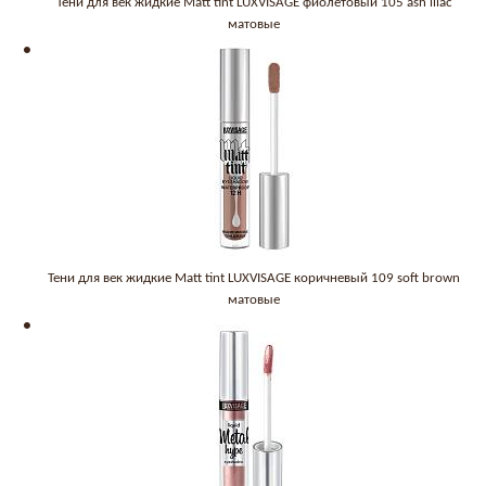
Тени для век жидкие Matt tint LUXVISAGE фиолетовый 105 ash lilac
матовые
Тени для век жидкие Matt tint LUXVISAGE коричневый 109 soft brown
матовые