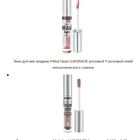
Тени для век жидкие Metal Hype LUXVISAGE розовый 9 розовый иней
металлического сияния