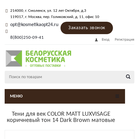
214000
, г.
Смоленск
,
ул. 12 лет Октября, д.3
119017
, г.
Москва
, пер.
Голиковский, д. 11
, офис 10
opt@kosmetikaopt24.ru
Заказать звонок
8(800)250-09-41
Вход
Регистрация
МЕНЮ
Тени для век COLOR MATT LUXVISAGE
коричневый тон 14 Dark Brown матовые