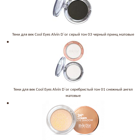
Тени для век Cool Eyes Alvin D`or серый тон 03 черный принц матовые
Тени для век Cool Eyes Alvin D`or серебристый тон 01 снежный ангел
матовые