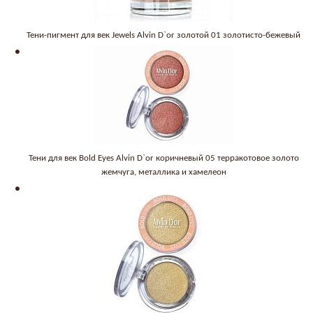
Тени-пигмент для век Jewels Alvin D`or золотой 01 золотисто-бежевый
Тени для век Bold Eyes Alvin D`or коричневый 05 терракотовое золото
жемчуга, металлика и хамелеон