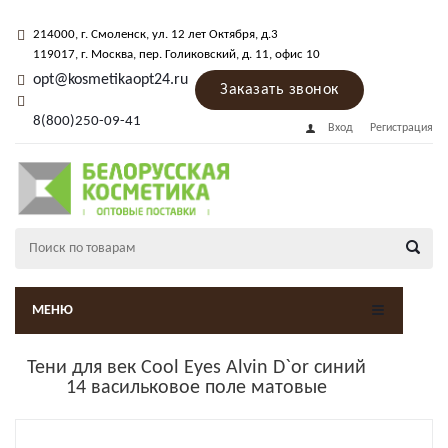
214000
, г.
Смоленск
,
ул. 12 лет Октября, д.3
119017
, г.
Москва
, пер.
Голиковский, д. 11
, офис 10
opt@kosmetikaopt24.ru
Заказать звонок
8(800)250-09-41
Вход
Регистрация
МЕНЮ
Тени для век Cool Eyes Alvin D`or синий
14 васильковое поле матовые