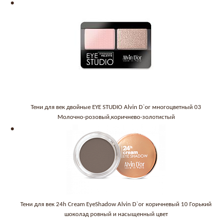
Тени для век двойные EYE STUDIO Alvin D`or многоцветный 03
Молочно-розовый,коричнево-золотистый
Тени для век 24h Cream EyeShadow Alvin D`or коричневый 10 Горький
шоколад ровный и насыщенный цвет