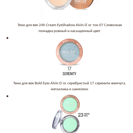
Тени для век 24h Cream EyeShadow Alvin D`or тон 07 Сливочная
помадка ровный и насыщенный цвет
Тени для век Bold Eyes Alvin D`or серебристый 17 серенити жемчуга,
металлика и хамелеон