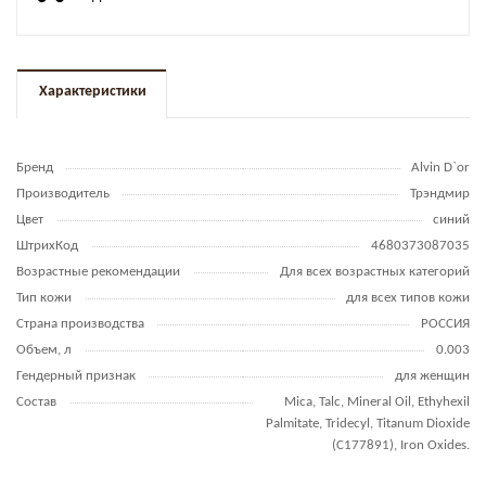
Характеристики
Бренд
Alvin D`or
Производитель
Трэндмир
Цвет
синий
ШтрихКод
4680373087035
Возрастные рекомендации
Для всех возрастных категорий
Тип кожи
для всех типов кожи
Страна производства
РОССИЯ
Объем, л
0.003
Гендерный признак
для женщин
Состав
Mica, Talc, Mineral Oil, Ethyhexil
Palmitate, Tridecyl, Titanum Dioxide
(C177891), Iron Oxides.