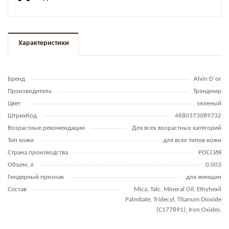
Характеристики
Бренд
Alvin D`or
Производитель
Трэндмир
Цвет
зеленый
ШтрихКод
4680373089732
Возрастные рекомендации
Для всех возрастных категорий
Тип кожи
для всех типов кожи
Страна производства
РОССИЯ
Объем, л
0.003
Гендерный признак
для женщин
Состав
Mica, Talc, Mineral Oil, Ethyhexil
Palmitate, Tridecyl, Titanum Dioxide
(C177891), Iron Oxides.