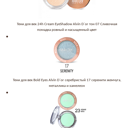
Тени для век 24h Cream EyeShadow Alvin D`or тон 07 Сливочная
помадка ровный и насыщенный цвет
Тени для век Bold Eyes Alvin D`or серебристый 17 серенити жемчуга,
металлика и хамелеон