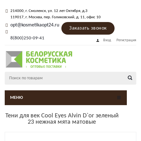
214000
, г.
Смоленск
,
ул. 12 лет Октября, д.3
119017
, г.
Москва
, пер.
Голиковский, д. 11
, офис 10
opt@kosmetikaopt24.ru
Заказать звонок
8(800)250-09-41
Вход
Регистрация
МЕНЮ
Тени для век Cool Eyes Alvin D`or зеленый
23 нежная мята матовые