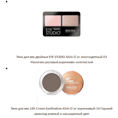
Тени для век двойные EYE STUDIO Alvin D`or многоцветный 03
Молочно-розовый,коричнево-золотистый
Тени для век 24h Cream EyeShadow Alvin D`or коричневый 10 Горький
шоколад ровный и насыщенный цвет