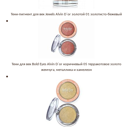
Тени-пигмент для век Jewels Alvin D`or золотой 01 золотисто-бежевый
Тени для век Bold Eyes Alvin D`or коричневый 05 терракотовое золото
жемчуга, металлика и хамелеон