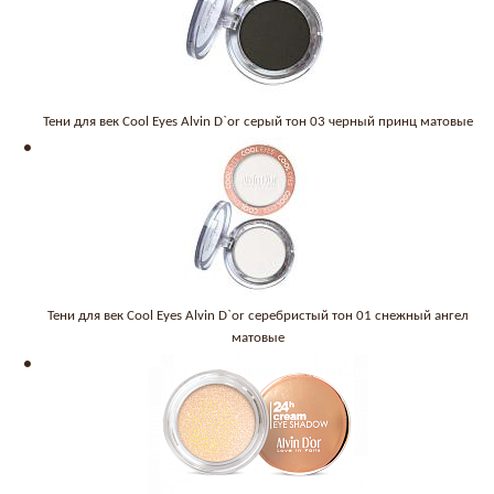
Тени для век Cool Eyes Alvin D`or серый тон 03 черный принц матовые
Тени для век Cool Eyes Alvin D`or серебристый тон 01 снежный ангел
матовые