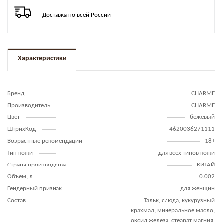
Доставка по всей России
Характеристики
Бренд
CHARME
Производитель
CHARME
Цвет
бежевый
ШтрихКод
4620036271111
Возрастные рекомендации
18+
Тип кожи
для всех типов кожи
Страна производства
КИТАЙ
Объем, л
0.002
Гендерный признак
для женщин
Состав
Тальк, слюда, кукурузный
крахмал, минеральное масло,
оксид железа, стеарат магния.