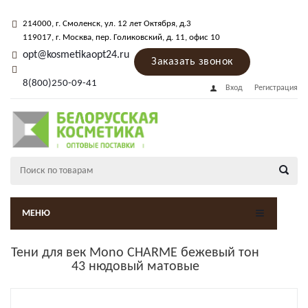
214000
, г.
Смоленск
,
ул. 12 лет Октября, д.3
119017
, г.
Москва
, пер.
Голиковский, д. 11
, офис 10
opt@kosmetikaopt24.ru
Заказать звонок
8(800)250-09-41
Вход
Регистрация
МЕНЮ
Тени для век Mono CHARME бежевый тон
43 нюдовый матовые