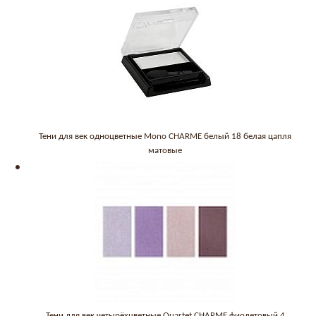
Тени для век одноцветные Mono CHARME белый 18 белая цапля
матовые
Тени для век четырёхцветные Quartet CHARME фиолетовый 4