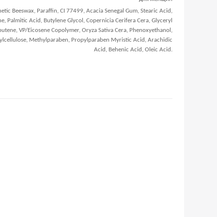
etic Beeswax, Paraffin, CI 77499, Acacia Senegal Gum, Stearic Acid,
e, Palmitic Acid, Butylene Glycol, Copernicia Cerifera Cera, Glyceryl
ybutene, VP/Eicosene Copolymer, Oryza Sativa Cera, Phenoxyethanol,
lcellulose, Methylparaben, Propylparaben Myristic Acid, Arachidic
Acid, Behenic Acid, Oleic Acid.