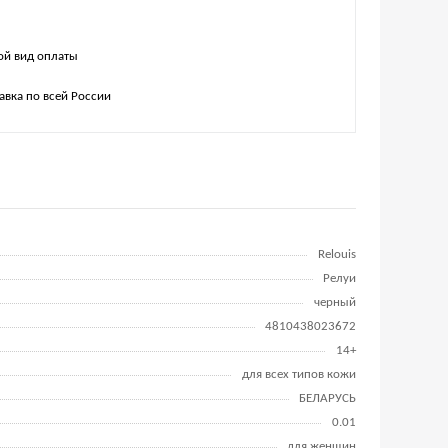
й вид оплаты
авка по всей России
Relouis
Релуи
черный
4810438023672
14+
для всех типов кожи
БЕЛАРУСЬ
0.01
для женщин