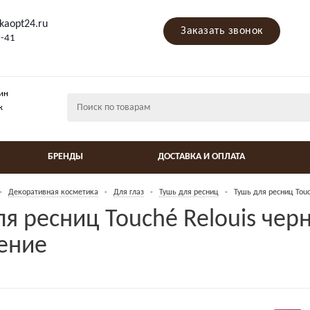
kaopt24.ru
Заказать звонок
9-41
ин
ж
БРЕНДЫ
ДОСТАВКА И ОПЛАТА
-
Декоративная косметика
-
Для глаз
-
Тушь для ресниц
-
Тушь для ресниц Tou
ля ресниц Touché Relouis че
ение