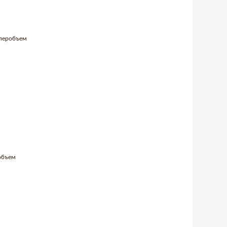
уперобъем
 объем