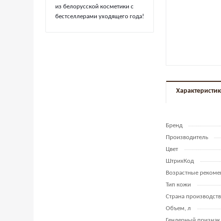
из белорусской косметики с
бестселлерами уходящего года!
Характеристи
Бренд
Производитель
Цвет
ШтрихКод
Возрастные рекоме
Тип кожи
Страна производств
Объем, л
Гендерный признак