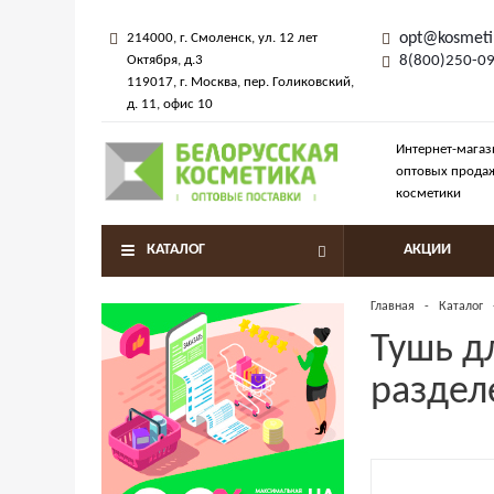
opt@kosmeti
214000
, г.
Смоленск
,
ул. 12 лет
Октября, д.3
8(800)250-0
119017
, г.
Москва
, пер.
Голиковский,
д. 11
, офис 10
Интернет-магаз
оптовых прода
косметики
КАТАЛОГ
АКЦИИ
Главная
-
Каталог
Тушь д
раздел