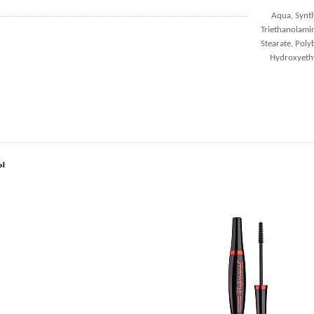
Aqua, Synth
Triethanolamin
Stearate, Pol
Hydroxyethy
ы