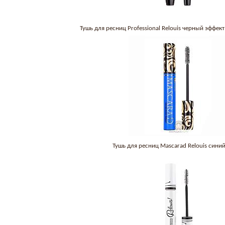
Тушь для ресниц Professional Relouis черный эффек
Тушь для ресниц Mascarad Relouis сини