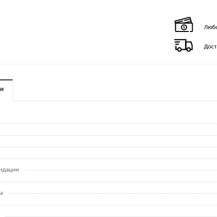
Любо
Дост
ки
ндации
а