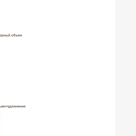
 черный объем
бъем+удлинение