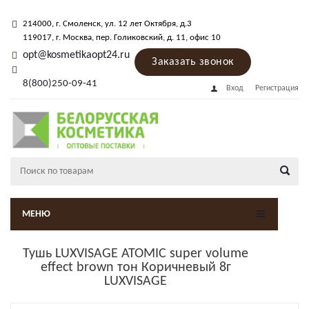
214000
, г.
Смоленск
,
ул. 12 лет Октября, д.3
119017
, г.
Москва
, пер.
Голиковский, д. 11
, офис 10
opt@kosmetikaopt24.ru
Заказать звонок
8(800)250-09-41
Вход
Регистрация
МЕНЮ
Тушь LUXVISAGE ATOMIC super volume
effect brown тон Коричневый 8г
LUXVISAGE