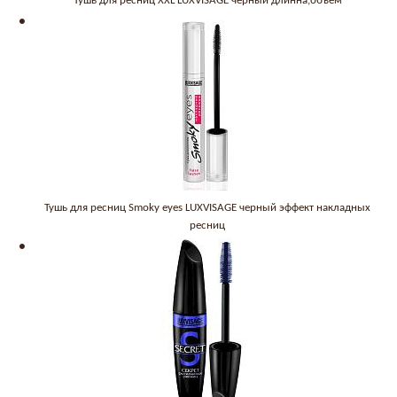
Тушь для ресниц XXL LUXVISAGE черный длинна,объем
Тушь для ресниц Smoky eyes LUXVISAGE черный эффект накладных
ресниц