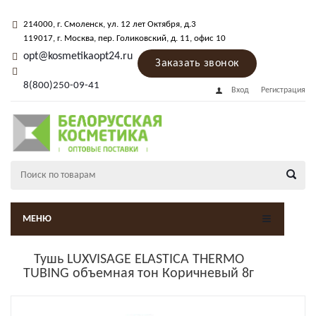
214000
, г.
Смоленск
,
ул. 12 лет Октября, д.3
119017
, г.
Москва
, пер.
Голиковский, д. 11
, офис 10
opt@kosmetikaopt24.ru
Заказать звонок
8(800)250-09-41
Вход
Регистрация
МЕНЮ
Тушь LUXVISAGE ELASTICA THERMO
TUBING объемная тон Коричневый 8г