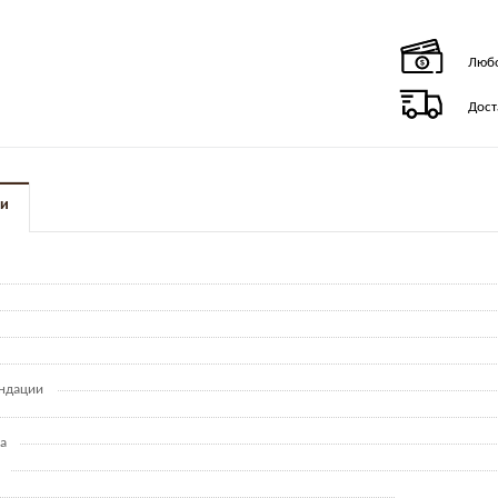
Любо
Дост
ки
ндации
а