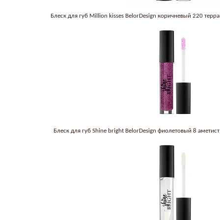
Блеск для губ Million kisses BelorDesign коричневый 220 тер
Блеск для губ Shine bright BelorDesign фиолетовый 8 аметис