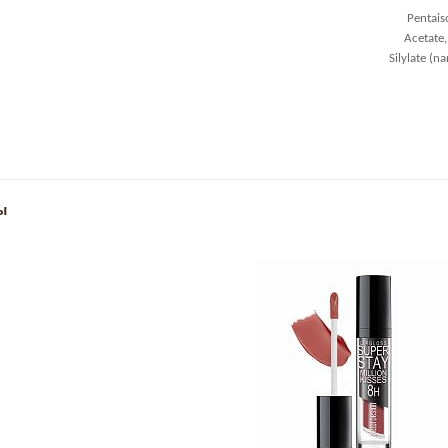
Pentais
Acetate,
Silylate (n
ы