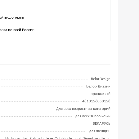
й вид оплаты
авка по всей России
BelorDesign
Белор Дизайн
оранжевый
4810156050158
Для всех возрастных категорий
для всех типов кожи
БЕЛАРУСЬ
для женщин
Hydrogenated Polyisobutene, Octyldodecanol, Dipentaerythrityl