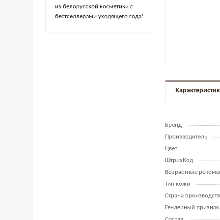
из белорусской косметики с
бестселлерами уходящего года!
Характеристи
Бренд
Производитель
Цвет
ШтрихКод
Возрастные рекоме
Тип кожи
Страна производств
Гендерный признак
Состав