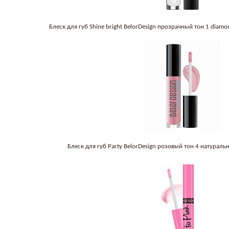
Блеск для губ Shine bright BelorDesign прозрачный тон 1 diam
Блеск для губ Party BelorDesign розовый тон 4 натурал