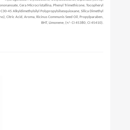
ononanoate, Cera Microcristallina, Phenyl Trimethicone, Tocopheryl
 C30-45 Alkyldimethylsilyl Polypropylsilsesquioxane, Silica Dimethyl
ano), Citric Acid, Aroma, Ricinus Communis Seed Oil, Propylparaben,
BHT, Limonene, (+/- CI 45380, CI 45410).