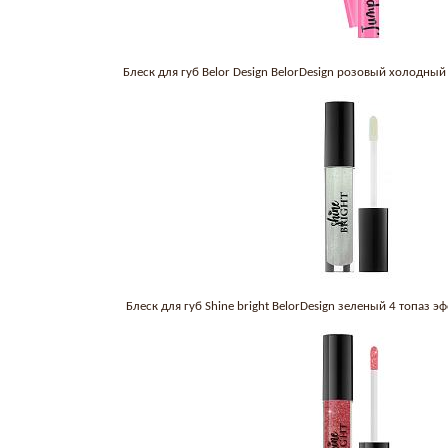
Блеск для губ Belor Design BelorDesign розовый холодн
Блеск для губ Shine bright BelorDesign зеленый 4 топаз 