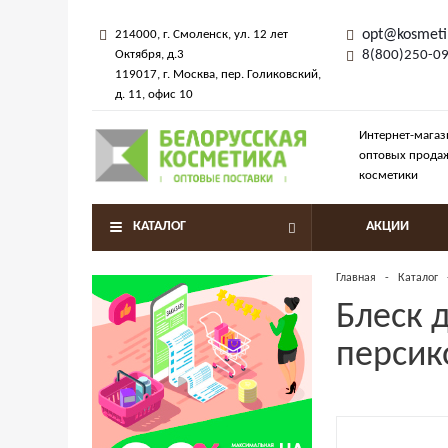
opt@kosmeti
214000
, г.
Смоленск
,
ул. 12 лет
Октября, д.3
8(800)250-0
119017
, г.
Москва
, пер.
Голиковский,
д. 11
, офис 10
Интернет-магаз
оптовых прода
косметики
КАТАЛОГ
АКЦИИ
Главная
-
Каталог
Блеск д
персик