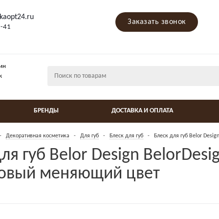
kaopt24.ru
Заказать звонок
9-41
ин
ж
БРЕНДЫ
ДОСТАВКА И ОПЛАТА
-
Декоративная косметика
-
Для губ
-
Блеск для губ
-
Блеск для губ Belor Des
ля губ Belor Design BelorDes
овый меняющий цвет