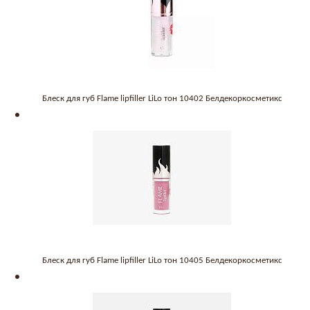
Блеск для губ Flame lipfiller LiLo тон 10402 Белдекоркосметикс
Блеск для губ Flame lipfiller LiLo тон 10405 Белдекоркосметикс