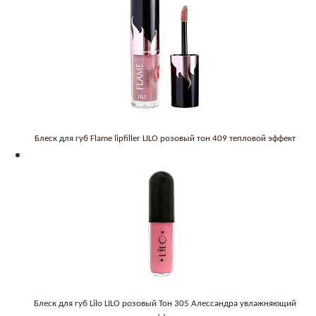
Блеск для губ Flame lipfiller LILO розовый тон 409 тепловой эффект
Блеск для губ Lilo LILO розовый Тон 305 Алессандра увлажняющий