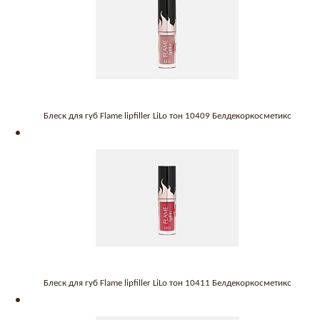
Блеск для губ Flame lipfiller LiLo тон 10409 Белдекоркосметикс
Блеск для губ Flame lipfiller LiLo тон 10411 Белдекоркосметикс