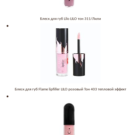
Блеск для губ Lilo LILO тон 311/Лили
Блеск для губ Flame lipfiller LILO розовый Тон 403 тепловой эффект