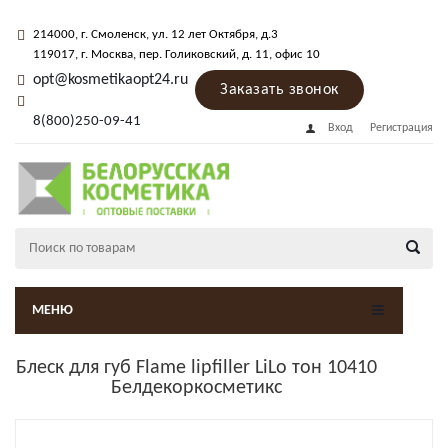
214000
, г.
Смоленск
,
ул. 12 лет Октября, д.3
119017
, г.
Москва
, пер.
Голиковский, д. 11
, офис 10
opt@kosmetikaopt24.ru
Заказать звонок
8(800)250-09-41
Вход
Регистрация
МЕНЮ
Блеск для губ Flame lipfiller LiLo тон 10410
Белдекоркосметикс