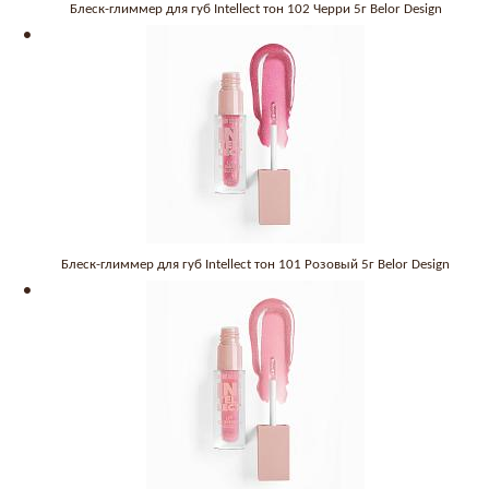
Блеск-глиммер для губ Intellect тон 102 Черри 5г Belor Design
Блеск-глиммер для губ Intellect тон 101 Розовый 5г Belor Design