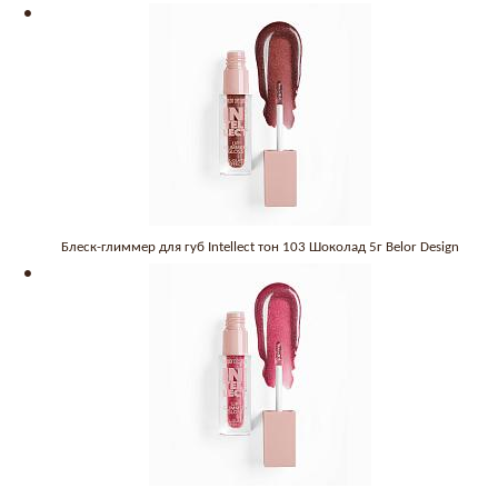
Блеск-глиммер для губ Intellect тон 103 Шоколад 5г Belor Design