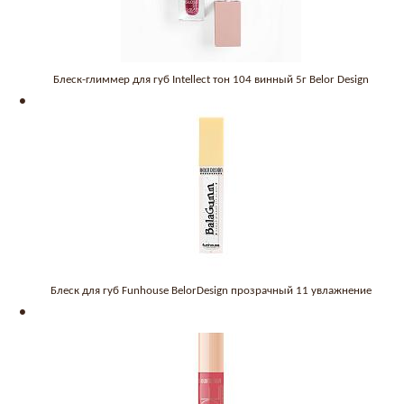
Блеск-глиммер для губ Intellect тон 104 винный 5г Belor Design
Блеск для губ Funhouse BelorDesign прозрачный 11 увлажнение