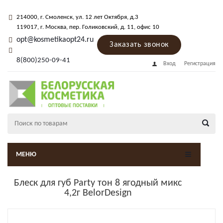
214000
, г.
Смоленск
,
ул. 12 лет Октября, д.3
119017
, г.
Москва
, пер.
Голиковский, д. 11
, офис 10
opt@kosmetikaopt24.ru
Заказать звонок
8(800)250-09-41
Вход
Регистрация
МЕНЮ
Блеск для губ Party тон 8 ягодный микс
4,2г BelorDesign