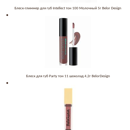
Блеск-глиммер для губ Intellect тон 100 Молочный 5г Belor Design
Блеск для губ Party тон 11 шоколад 4,2г BelorDesign