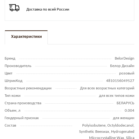
Доставка по всей России
Характеристики
Бренд
BelorDesign
Производитель
Белор Дизайн
Цвет
розовый
ШтрихКод
4810156049527
Возрастные рекомендации
Для всех возрастных категорий
Тип кожи
для всех типов кожи
Страна производства
БЕЛАРУСЬ
Объем, л
0.004
Гендерный признак
для женщин
Состав
Polyisobutene, Octyldodecanol,
Synthetic Beeswax, Hydrogenated
Microcrystalline Wax, Silica