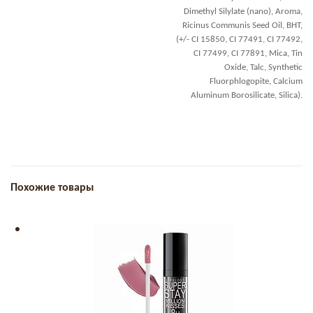
Dimethyl Silylate (nano), Aroma,
Ricinus Communis Seed Oil, BHT,
(+/- CI 15850, CI 77491, CI 77492,
CI 77499, CI 77891, Mica, Tin
Oxide, Talc, Synthetic
Fluorphlogopite, Calcium
Aluminum Borosilicate, Silica).
Похожие товары