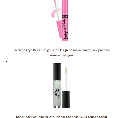
Блеск для губ Belor Design BelorDesign розовый холодный розовый
меняющий цвет
Блеск для губ Shine bright BelorDesign зеленый 4 топаз эффект