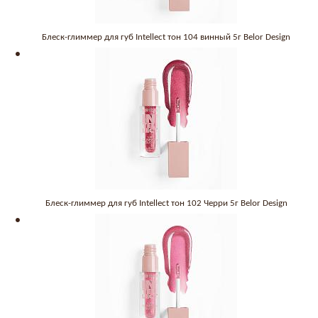
Блеск-глиммер для губ Intellect тон 104 винный 5г Belor Design
Блеск-глиммер для губ Intellect тон 102 Черри 5г Belor Design