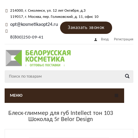
214000
, г.
Смоленск
,
ул. 12 лет Октября, д.3
119017
, г.
Москва
, пер.
Голиковский, д. 11
, офис 10
opt@kosmetikaopt24.ru
Заказать звонок
8(800)250-09-41
Вход
Регистрация
МЕНЮ
Блеск-глиммер для губ Intellect тон 103
Шоколад 5г Belor Design