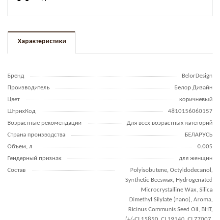
Характеристики
Бренд
BelorDesign
Производитель
Белор Дизайн
Цвет
коричневый
ШтрихКод
4810156060157
Возрастные рекомендации
Для всех возрастных категорий
Страна производства
БЕЛАРУСЬ
Объем, л
0.005
Гендерный признак
для женщин
Состав
Polyisobutene, Octyldodecanol,
Synthetic Beeswax, Hydrogenated
Microcrystalline Wax, Silica
Dimethyl Silylate (nano), Aroma,
Ricinus Communis Seed Oil, BHT,
(+/-CI 15850, CI 19140, CI 77007,