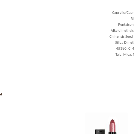
Caprylic/Capri
Ri
Pentaison
Alkyldimethyls
Chinensis Seed 
Silica Dimet
45380, CI 
Talc, Mica, 
ы