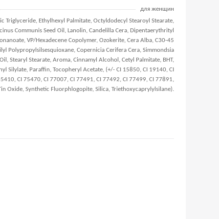
для женщин
c Triglyceride, Ethylhexyl Palmitate, Octyldodecyl Stearoyl Stearate,
cinus Communis Seed Oil, Lanolin, Candelilla Cera, Dipentaerythrityl
onanoate, VP/Hexadecene Copolymer, Ozokerite, Cera Alba, C30-45
ilyl Polypropylsilsesquioxane, Copernicia Cerifera Cera, Simmondsia
Oil, Stearyl Stearate, Aroma, Cinnamyl Alcohol, Cetyl Palmitate, BHT,
hyl Silylate, Paraffin, Tocopheryl Acetate, (+/- CI 15850, CI 19140, CI
45410, CI 75470, CI 77007, CI 77491, CI 77492, CI 77499, CI 77891,
Tin Oxide, Synthetic Fluorphlogopite, Silica, Triethoxycaprylylsilane).