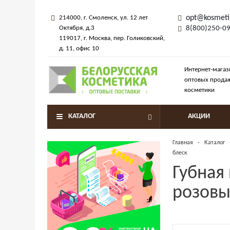
opt@kosmeti
214000
, г.
Смоленск
,
ул. 12 лет
Октября, д.3
8(800)250-0
119017
, г.
Москва
, пер.
Голиковский,
д. 11
, офис 10
Интернет-магаз
оптовых прода
косметики
КАТАЛОГ
АКЦИИ
Главная
-
Каталог
блеск
Губная 
розовы