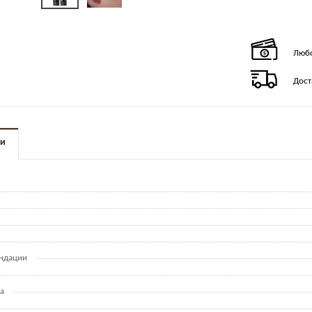
Любо
Дост
ки
ндации
а