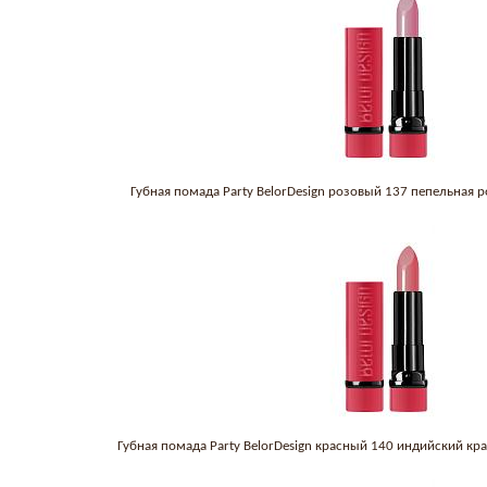
Губная помада Party BelorDesign розовый 137 пепельная 
Губная помада Party BelorDesign красный 140 индийский кр