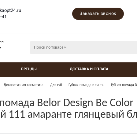
kaopt24.ru
Заказать звонок
9-41
ин
ж
БРЕНДЫ
ДОСТАВКА И ОПЛАТА
-
Декоративная косметика
-
Для губ
-
Губная помада и тинты
-
Губная помада B
помада Belor Design Be Color
й 111 амаранте глянцевый б