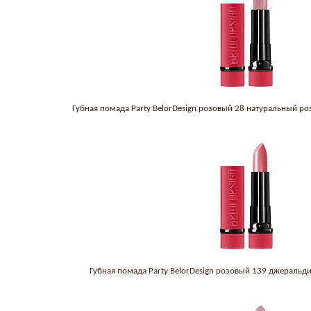
Губная помада Party BelorDesign розовый 28 натуральный р
Губная помада Party BelorDesign розовый 139 джеральд