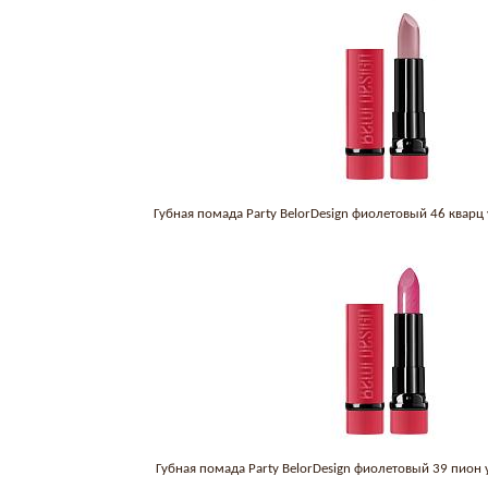
Губная помада Party BelorDesign фиолетовый 46 кварц
Губная помада Party BelorDesign фиолетовый 39 пион