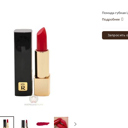
Помада губная La
Подробнее
Запросить 