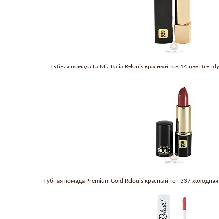
Губная помада La Mia Italia Relouis красный тон:14 цвет:tren
Губная помада Premium Gold Relouis красный тон 337 холодн