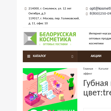
opt@kosmeti
214000
, г.
Смоленск
,
ул. 12 лет
Октября, д.3
8(800)250-0
119017
, г.
Москва
, пер.
Голиковский,
д. 11
, офис 10
Интернет-магаз
оптовых прода
косметики
КАТАЛОГ
АКЦИИ
Главная
-
Каталог
эффект
Губная 
цвет:t