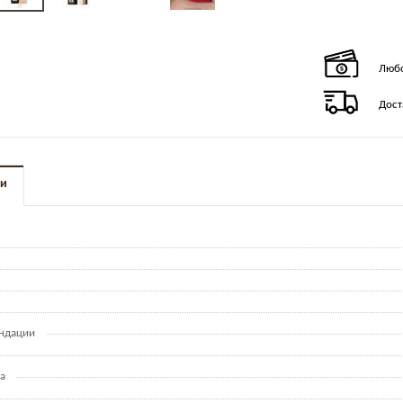
Любо
Дост
ки
ндации
а