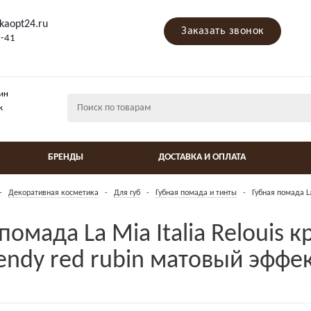
kaopt24.ru
Заказать звонок
9-41
ин
ж
БРЕНДЫ
ДОСТАВКА И ОПЛАТА
-
Декоративная косметика
-
Для губ
-
Губная помада и тинты
-
Губная помада La
помада La Mia Italia Relouis 
rendy red rubin матовый эффе