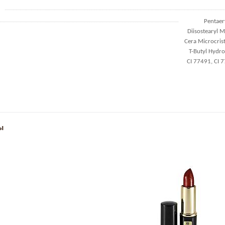
Pentaer
Diisostearyl 
Cera Microcrist
T-Butyl Hydro
CI 77491, CI 7
ы