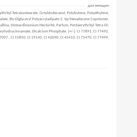
для женщин
ythrityl Tetraisostearate, Octyldodecanol, Polybutene, Polyethylene,
Malate, Bis-Diglyceryl Polyacryladipate-2, Vp/Hexadecene Copolymer,
allina, Disteardimonium Hectorite, Parfum, Pentaerythrityl Tetra-Di-
xyhydrocinnamate, Dicalcium Phosphate. [+/-]: CI 77891, CI 77492,
7007 , CI 15850, CI 19140, CI 42090, CI 45410, CI 75470, CI 77499.