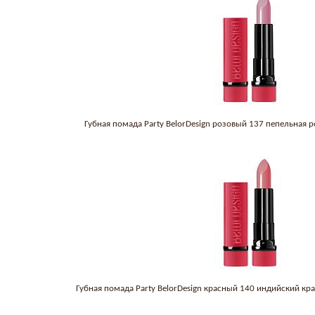
Губная помада Party BelorDesign розовый 137 пепельная 
Губная помада Party BelorDesign красный 140 индийский кр