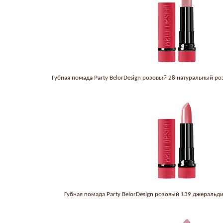
Губная помада Party BelorDesign розовый 28 натуральный р
Губная помада Party BelorDesign розовый 139 джеральд