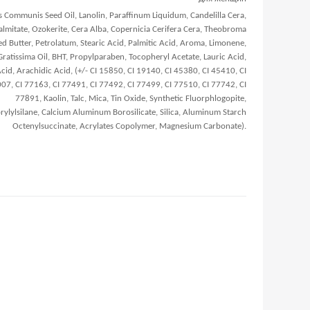
s Communis Seed Oil, Lanolin, Paraffinum Liquidum, Candelilla Cera,
almitate, Ozokerite, Cera Alba, Copernicia Cerifera Cera, Theobroma
d Butter, Petrolatum, Stearic Acid, Palmitic Acid, Aroma, Limonene,
Gratissima Oil, BHT, Propylparaben, Tocopheryl Acetate, Lauric Acid,
Acid, Arachidic Acid, (+/- CI 15850, CI 19140, CI 45380, CI 45410, CI
07, CI 77163, CI 77491, CI 77492, CI 77499, CI 77510, CI 77742, CI
77891, Kaolin, Talc, Mica, Tin Оxide, Synthetic Fluorphlogopite,
rylylsilane, Calcium Aluminum Borosilicate, Silica, Aluminum Starch
Octenylsuccinate, Acrylates Copolymer, Magnesium Carbonate).