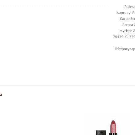
Ricinu
Isopropyl P
Cacao See
Persea 
Myristic 
75470, CI 770
Triethoxycap
ы