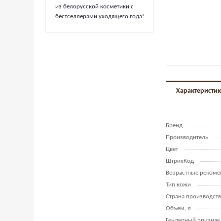
из белорусской косметики с
бестселлерами уходящего года!
Характеристи
Бренд
Производитель
Цвет
ШтрихКод
Возрастные рекоме
Тип кожи
Страна производств
Объем, л
Гендерный признак