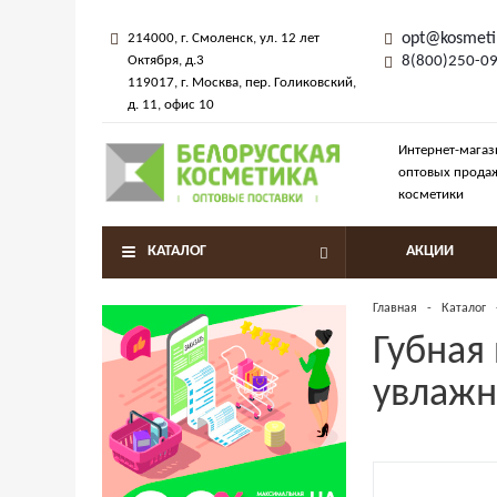
opt@kosmeti
214000
, г.
Смоленск
,
ул. 12 лет
Октября, д.3
8(800)250-0
119017
, г.
Москва
, пер.
Голиковский,
д. 11
, офис 10
Интернет-магаз
оптовых прода
косметики
КАТАЛОГ
АКЦИИ
Главная
-
Каталог
Губная
увлажн