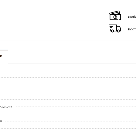
Любо
Дост
ки
ндации
а