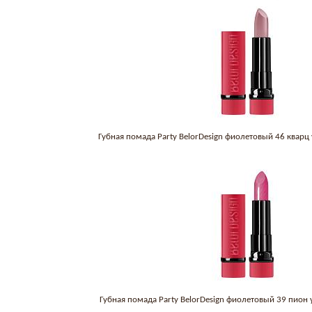
Губная помада Party BelorDesign фиолетовый 46 кварц
Губная помада Party BelorDesign фиолетовый 39 пион