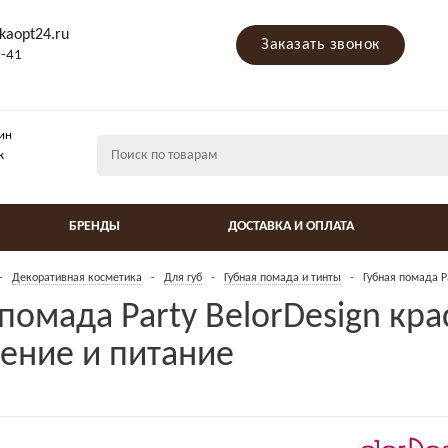
kaopt24.ru
Заказать звонок
9-41
ин
ж
БРЕНДЫ
ДОСТАВКА И ОПЛАТА
-
Декоративная косметика
-
Для губ
-
Губная помада и тинты
-
Губная помада P
 помада Party BelorDesign кр
ение и питание