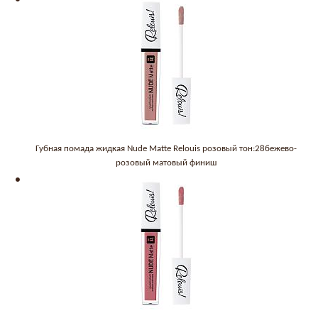
Губная помада жидкая Nude Matte Relouis розовый тон:28бежево-
розовый матовый финиш