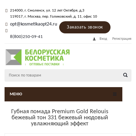
214000
, г.
Смоленск
,
ул. 12 лет Октября, д.3
119017
, г.
Москва
, пер.
Голиковский, д. 11
, офис 10
opt@kosmetikaopt24.ru
Заказать звонок
8(800)250-09-41
Вход
Регистрация
МЕНЮ
Губная помада Premium Gold Relouis
бежевый тон 331 бежевый нюдовый
увлажняющий эффект