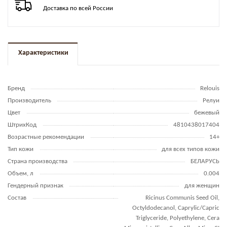
Доставка по всей России
Характеристики
Бренд
Relouis
Производитель
Релуи
Цвет
бежевый
ШтрихКод
4810438017404
Возрастные рекомендации
14+
Тип кожи
для всех типов кожи
Страна производства
БЕЛАРУСЬ
Объем, л
0.004
Гендерный признак
для женщин
Состав
Ricinus Communis Seed Oil,
Octyldodecanol, Caprylic/Capric
Triglyceride, Polyethylene, Cera