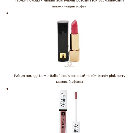
Губная помада Premium Gold Relouis розовый тон:385малиновый
увлажняющий эффект
Губная помада La Mia Italia Relouis розовый тон:04 trendy pink berry
матовый эффект