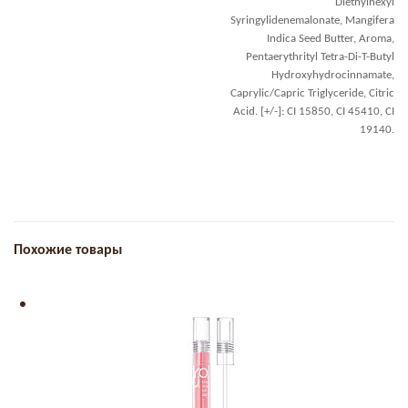
Diethylhexyl
Syringylidenemalonate, Mangifera
Indica Seed Butter, Aroma,
Pentaerythrityl Tetra-Di-T-Butyl
Hydroxyhydrocinnamate,
Caprylic/Capric Triglyceride, Citric
Acid. [+/-]: CI 15850, CI 45410, CI
19140.
Похожие товары