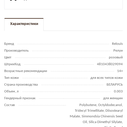
Характеристики
Бренд
Relouis
Производитель
Релуи
Цвет
розовый
ШтрихКод
4810438029094
Возрастные рекомендации
14+
Тип кожи
для всех типов кожи
Страна производства
БЕЛАРУСЬ
Объем, л
0.003
Гендерный признак
для женщин
Состав
Polybutene, Octyldodecanol,
Tridecyl Trimellitate, Diisostearyl
Malate, Simmondsia Chinensis Seed
Oil, Silica Dimethyl Silylate,