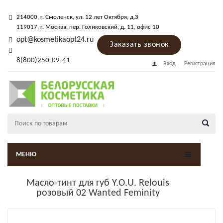
214000
, г.
Смоленск
,
ул. 12 лет Октября, д.3
119017
, г.
Москва
, пер.
Голиковский, д. 11
, офис 10
opt@kosmetikaopt24.ru
Заказать звонок
8(800)250-09-41
Вход
Регистрация
МЕНЮ
Масло-тинт для губ Y.O.U. Relouis
розовый 02 Wanted Feminity