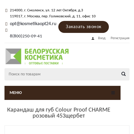
214000
, г.
Смоленск
,
ул. 12 лет Октября, д.3
119017
, г.
Москва
, пер.
Голиковский, д. 11
, офис 10
opt@kosmetikaopt24.ru
Заказать звонок
8(800)250-09-41
Вход
Регистрация
МЕНЮ
Карандаш для губ Colour Proof CHARME
розовый 453щербет