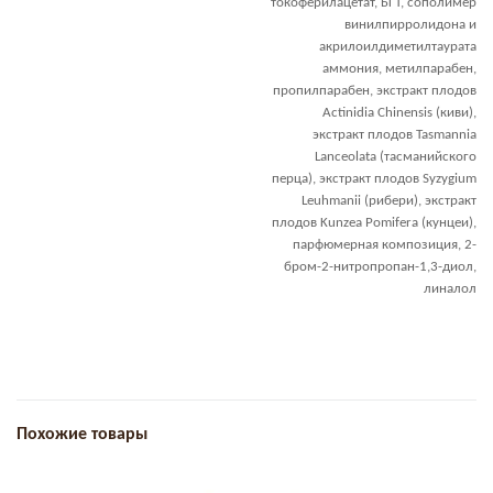
токоферилацетат, БГТ, сополимер
винилпирролидона и
акрилоилдиметилтаурата
аммония, метилпарабен,
пропилпарабен, экстракт плодов
Actinidia Chinensis (киви),
экстракт плодов Tasmannia
Lanceolata (тасманийского
перца), экстракт плодов Syzygium
Leuhmanii (рибери), экстракт
плодов Kunzea Pomifera (кунцеи),
парфюмерная композиция, 2-
бром-2-нитропропан-1,3-диол,
линалол
Похожие товары