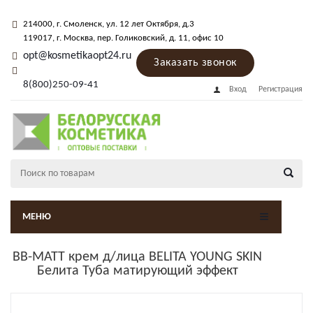
214000
, г.
Смоленск
,
ул. 12 лет Октября, д.3
119017
, г.
Москва
, пер.
Голиковский, д. 11
, офис 10
opt@kosmetikaopt24.ru
Заказать звонок
8(800)250-09-41
Вход
Регистрация
МЕНЮ
ВВ-MATT крем д/лица BELITA YOUNG SKIN
Белита Туба матирующий эффект