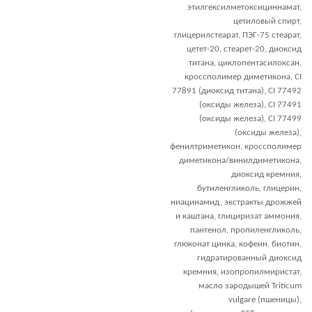
этилгексилметоксициннамат,
цетиловый спирт,
глицерилстеарат, ПЭГ-75 стеарат,
цетет-20, стеарет-20, диоксид
титана, циклопентасилоксан,
кроссполимер диметикона, CI
77891 (диоксид титана), CI 77492
(оксиды железа), CI 77491
(оксиды железа), CI 77499
(оксиды железа),
фенилтриметикон, кроссполимер
диметикона/винилдиметикона,
диоксид кремния,
бутиленгликоль, глицерин,
ниацинамид, экстракты дрожжей
и каштана, глициризат аммония,
пантенол, пропиленгликоль,
глюконат цинка, кофеин, биотин,
гидратированный диоксид
кремния, изопропилмиристат,
масло зародышей Triticum
vulgare (пшеницы),