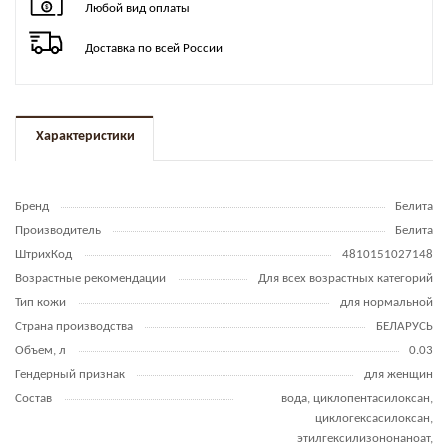
Любой вид оплаты
Доставка по всей России
Характеристики
Бренд
Белита
Производитель
Белита
ШтрихКод
4810151027148
Возрастные рекомендации
Для всех возрастных категорий
Тип кожи
для нормальной
Страна производства
БЕЛАРУСЬ
Объем, л
0.03
Гендерный признак
для женщин
Состав
вода, циклопентасилоксан,
циклогексасилоксан,
этилгексилизононаноат,