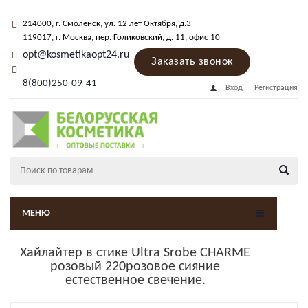
214000
, г.
Смоленск
,
ул. 12 лет Октября, д.3
119017
, г.
Москва
, пер.
Голиковский, д. 11
, офис 10
opt@kosmetikaopt24.ru
Заказать звонок
8(800)250-09-41
Вход
Регистрация
МЕНЮ
Хайлайтер в стике Ultra Srobe CHARME
розовый 220розовое сияние
естественное свечение.