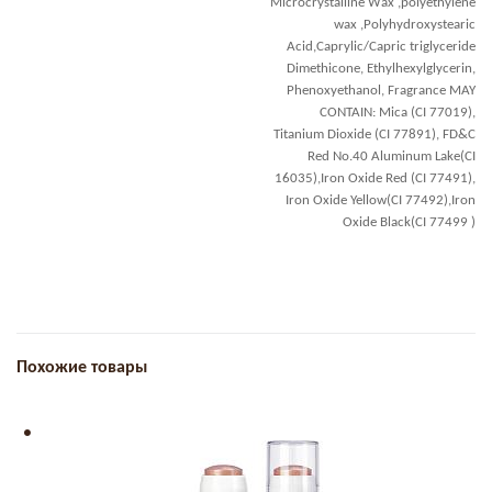
Microcrystalline Wax ,polyethylene
wax ,Polyhydroxystearic
Acid,Caprylic/Capric triglyceride
Dimethicone, Ethylhexylglycerin,
Phenoxyethanol, Fragrance MAY
CONTAIN: Mica (CI 77019),
Titanium Dioxide (CI 77891), FD&C
Red No.40 Aluminum Lake(CI
16035),Iron Oxide Red (CI 77491),
Iron Oxide Yellow(CI 77492),Iron
Oxide Black(CI 77499 )
Похожие товары