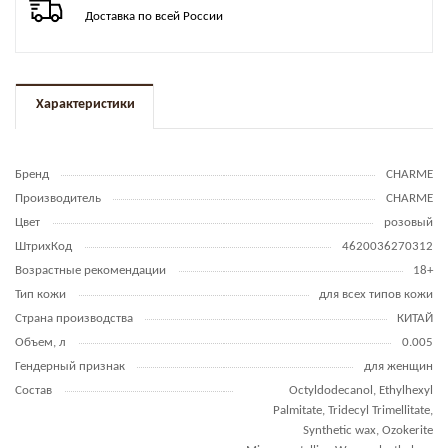
Доставка по всей России
Характеристики
Бренд
CHARME
Производитель
CHARME
Цвет
розовый
ШтрихКод
4620036270312
Возрастные рекомендации
18+
Тип кожи
для всех типов кожи
Страна производства
КИТАЙ
Объем, л
0.005
Гендерный признак
для женщин
Состав
Octyldodecanol, Ethylhexyl
Palmitate, Tridecyl Trimellitate,
Synthetic wax, Ozokerite