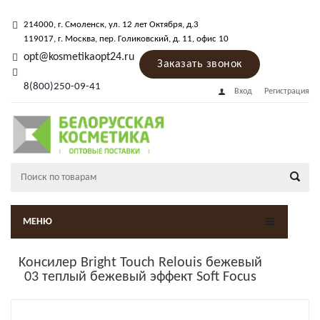
214000
, г.
Смоленск
,
ул. 12 лет Октября, д.3
119017
, г.
Москва
, пер.
Голиковский, д. 11
, офис 10
opt@kosmetikaopt24.ru
Заказать звонок
8(800)250-09-41
Вход
Регистрация
МЕНЮ
Kонсилер Bright Touch Relouis бежевый
03 теплый бежевый эффект Soft Focus