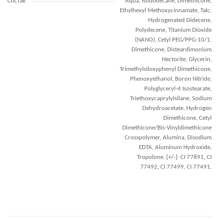
Состав
Aqua, Isododecane, Dimethicone,
Ethylhexyl Methoxycinnamate, Talc,
Hydrogenated Didecene,
Polydecene, Titanium Dioxide
(NANO), Cetyl PEG/PPG-10/1,
Dimethicone, Disteardimonium
Hectorite, Glycerin,
Trimethylsiloxyphenyl Dimethicone,
Phenoxyethanol, Boron Nitride,
Polyglyceryl-4 Isostearate,
Triethoxycaprylylsilane, Sodium
Dehydroacetate, Hydrogen
Dimethicone, Cetyl
Dimethicone/Bis-Vinyldimethicone
Crosspolymer, Alumina, Disodium
EDTA, Aluminum Hydroxide,
Tropolone. [+/-]: CI 77891, CI
77492, CI 77499, CI 77491.