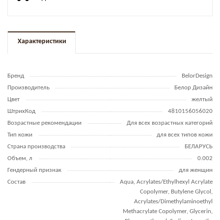
Характеристики
Бренд
BelorDesign
Производитель
Белор Дизайн
Цвет
желтый
ШтрихКод
4810156056020
Возрастные рекомендации
Для всех возрастных категорий
Тип кожи
для всех типов кожи
Страна производства
БЕЛАРУСЬ
Объем, л
0.002
Гендерный признак
для женщин
Состав
Aqua, Acrylates/Ethylhexyl Acrylate
Copolymer, Butylene Glycol,
Acrylates/Dimethylaminoethyl
Methacrylate Copolymer, Glycerin,