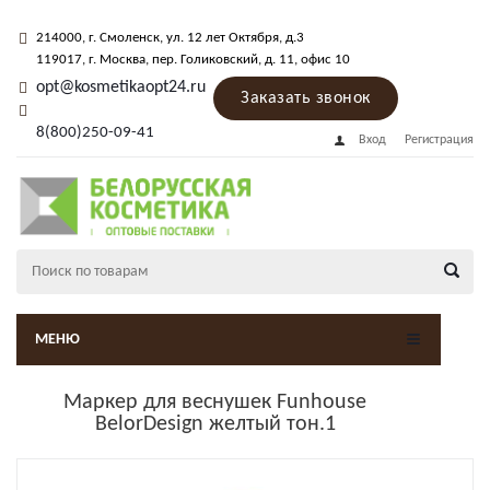
214000
, г.
Смоленск
,
ул. 12 лет Октября, д.3
119017
, г.
Москва
, пер.
Голиковский, д. 11
, офис 10
opt@kosmetikaopt24.ru
Заказать звонок
8(800)250-09-41
Вход
Регистрация
МЕНЮ
Маркер для веснушек Funhouse
BelorDesign желтый тон.1