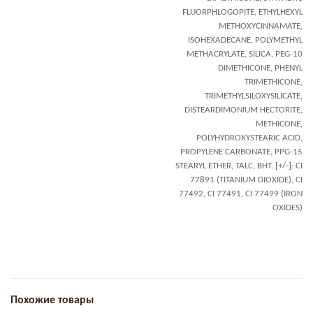
FLUORPHLOGOPITE, ETHYLHEXYL
METHOXYCINNAMATE,
ISOHEXADECANE, POLYMETHYL
METHACRYLATE, SILICA, PEG-10
DIMETHICONE, PHENYL
TRIMETHICONE,
TRIMETHYLSILOXYSILICATE,
DISTEARDIMONIUM HECTORITE,
METHICONE,
POLYHYDROXYSTEARIC ACID,
PROPYLENE CARBONATE, PPG-15
STEARYL ETHER, TALC, BHT. [+/-]: CI
77891 (TITANIUM DIOXIDE), CI
77492, CI 77491, CI 77499 (IRON
OXIDES)
Похожие товары