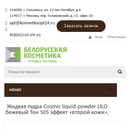
214000
, г.
Смоленск
,
ул. 12 лет Октября, д.3
119017
, г.
Москва
, пер.
Голиковский, д. 11
, офис 10
opt@kosmetikaopt24.ru
Заказать звонок
8(800)250-09-41
Вход
Регистрация
МЕНЮ
Жидкая пудра Cosmic liquid powder LILO
бежевый Тон 505 эффект «второй кожи»,