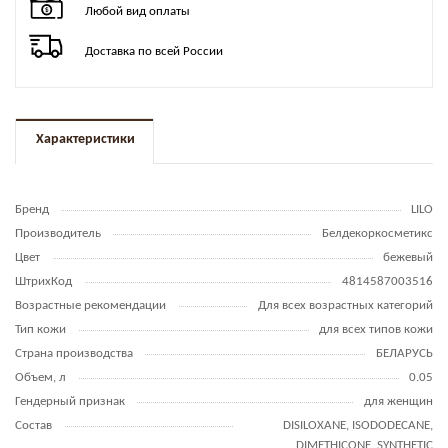
Любой вид оплаты
Доставка по всей России
Характеристики
Бренд
LILO
Производитель
Белдекоркосметикс
Цвет
бежевый
ШтрихКод
4814587003516
Возрастные рекомендации
Для всех возрастных категорий
Тип кожи
для всех типов кожи
Страна производства
БЕЛАРУСЬ
Объем, л
0.05
Гендерный признак
для женщин
Состав
DISILOXANE, ISODODECANE,
DIMETHICONE, SYNTHETIC