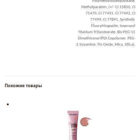
Polymethylsilsesquioxane,
Methylparaben, (+/- CI 15850, CI
75470, CI 77491, CI 77492, CI
77499, CI 77891, Synthetic
Fluorphlogopite, Isopropyl
Titanium Triisostearate, Bis-PEG-15
Dimethicone/IPDI Copolymer, PEG-
2 Soyamine, Tin Oxide, Mica, Silica).
Похожие товары