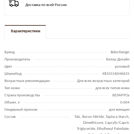
Доставка по всей России
Характеристики
Бренд
BelorDesign
Производитель
Белор Дизайн
Цвет
розовый
ШтрихКод
4810156046625
Возрастные рекомендации
Для всех возрастных категорий
Тип кожи
для всех типов кожи
Страна производства
БЕЛАРУСЬ
Объем, л
0.004
Гендерный признак
для женщин
Состав
Talc, Boron Nitride, Tapioca Starch,
Dimethicone, Caprylic/Capric
Triglyceride, Ethylhexyl Palmitate,