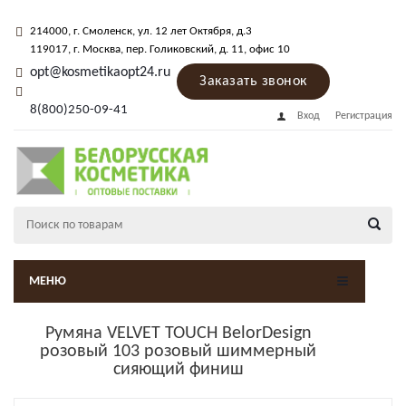
214000
, г.
Смоленск
,
ул. 12 лет Октября, д.3
119017
, г.
Москва
, пер.
Голиковский, д. 11
, офис 10
opt@kosmetikaopt24.ru
Заказать звонок
8(800)250-09-41
Вход
Регистрация
МЕНЮ
Румяна VELVET TOUCH BelorDesign
розовый 103 розовый шиммерный
сияющий финиш