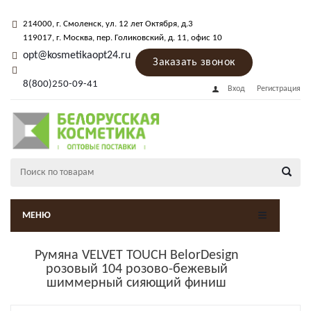
214000
, г.
Смоленск
,
ул. 12 лет Октября, д.3
119017
, г.
Москва
, пер.
Голиковский, д. 11
, офис 10
opt@kosmetikaopt24.ru
Заказать звонок
8(800)250-09-41
Вход
Регистрация
МЕНЮ
Румяна VELVET TOUCH BelorDesign
розовый 104 розово-бежевый
шиммерный сияющий финиш