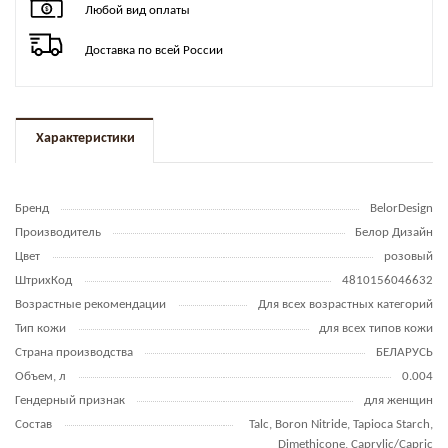
Любой вид оплаты
Доставка по всей России
Характеристики
Бренд
BelorDesign
Производитель
Белор Дизайн
Цвет
розовый
ШтрихКод
4810156046632
Возрастные рекомендации
Для всех возрастных категорий
Тип кожи
для всех типов кожи
Страна производства
БЕЛАРУСЬ
Объем, л
0.004
Гендерный признак
для женщин
Состав
Talc, Boron Nitride, Tapioca Starch,
Dimethicone, Caprylic/Capric