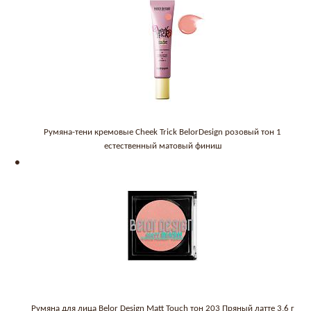
Румяна-тени кремовые Cheek Trick BelorDesign розовый тон 1
естественный матовый финиш
Румяна для лица Belor Design Matt Touch тон 203 Пряный латте 3,6 г