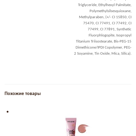
Triglyceride, Ethylhexyl Palmitate,
Polymethylsilsesquioxane,
Methylparaben, (+/- CI 15850, CI
75470, CI 77491, CI 77492, CI
77499, CI 77891, Synthetic
Fluorphlogopite, Isopropyl
Titanium Triisostearate, Bis-PEG-15
Dimethicone/IPDI Copolymer, PEG-
2 Soyamine, Tin Oxide, Mica, Silica).
Похожие товары