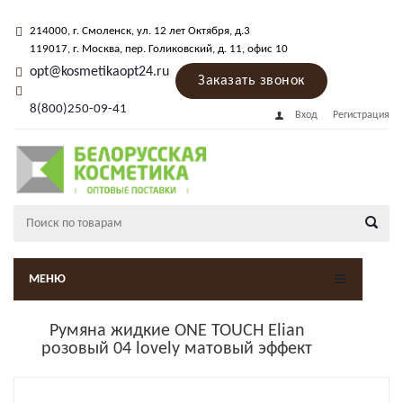
214000
, г.
Смоленск
,
ул. 12 лет Октября, д.3
119017
, г.
Москва
, пер.
Голиковский, д. 11
, офис 10
opt@kosmetikaopt24.ru
Заказать звонок
8(800)250-09-41
Вход
Регистрация
МЕНЮ
Румяна жидкие ONE TOUCH Elian
розовый 04 lovely матовый эффект