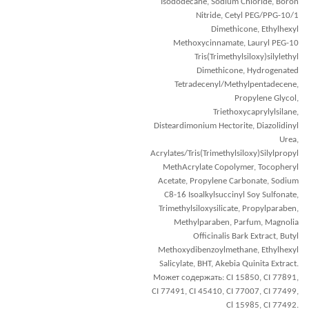
Isododecane, Sodium Chloride, Boron
Nitride, Cetyl PEG/PPG-10/1
Dimethicone, Ethylhexyl
Methoxycinnamate, Lauryl PEG-10
Tris(Trimethylsiloxy)silylethyl
Dimethicone, Hydrogenated
Tetradecenyl/Methylpentadecene,
Propylene Glycol,
Triethoxycaprylylsilane,
Disteardimonium Hectorite, Diazolidinyl
Urea,
Acrylates/Tris(Trimethylsiloxy)Silylpropyl
MethAcrylate Copolymer, Tocopheryl
Acetate, Propylene Carbonate, Sodium
C8-16 Isoalkylsuccinyl Soy Sulfonate,
Trimethylsiloxysilicate, Propylparaben,
Methylparaben, Parfum, Magnolia
Officinalis Bark Extract, Butyl
Methoxydibenzoylmethane, Ethylhexyl
Salicylate, BHT, Akebia Quinita Extract.
Может содержать: CI 15850, CI 77891,
CI 77491, CI 45410, CI 77007, CI 77499,
Cl 15985, CI 77492.