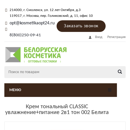
214000
, г.
Смоленск
,
ул. 12 лет Октября, д.3
119017
, г.
Москва
, пер.
Голиковский, д. 11
, офис 10
opt@kosmetikaopt24.ru
Заказать звонок
8(800)250-09-41
Вход
Регистрация
МЕНЮ
Крем тональный CLASSIC
увлажнение+питание 2в1 тон 002 Белита