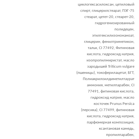
циклогексасилоксан, цетиловый
спирт, глицерилстеарат, ПЭГ-75
стеарат, цетет-20, стеарет-20,
гидрогенизированный
полидецен,
этилгексилизононаноат,
глицерин, фенилтриметикон,
тальк, CI 77492, Фитиновая
кислота, гидроксид натрия,
изопропилмиристат, масло
зародышей Triticum vulgare
(пшеницы), токоферилацетат, БГТ,
Полиакрилоилдиметилтаурат
аммония, метилпарабен, CI
77491, фитиновая кислота,
гидроксид натрия, масло
косточек Prunus Persica
(персика), CI 77499, фитиновая
кислота, гидроксид натрия,
парфюмерная композиция,
ксантановая камедь,
пропилпарабен,