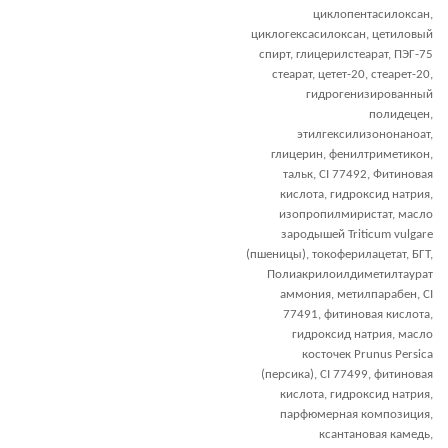
циклопентасилоксан,
циклогексасилоксан, цетиловый
спирт, глицерилстеарат, ПЭГ-75
стеарат, цетет-20, стеарет-20,
гидрогенизированный
полидецен,
этилгексилизононаноат,
глицерин, фенилтриметикон,
тальк, CI 77492, Фитиновая
кислота, гидроксид натрия,
изопропилмиристат, масло
зародышей Triticum vulgare
(пшеницы), токоферилацетат, БГТ,
Полиакрилоилдиметилтаурат
аммония, метилпарабен, CI
77491, фитиновая кислота,
гидроксид натрия, масло
косточек Prunus Persica
(персика), CI 77499, фитиновая
кислота, гидроксид натрия,
парфюмерная композиция,
ксантановая камедь,