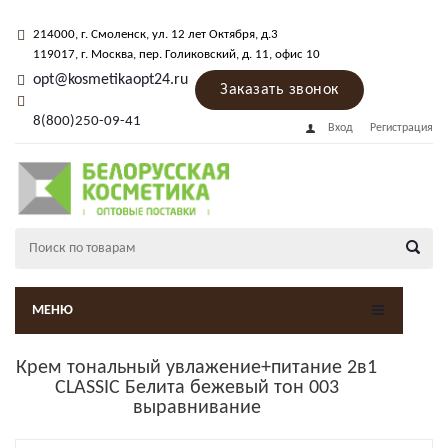
214000
, г.
Смоленск
,
ул. 12 лет Октября, д.3
119017
, г.
Москва
, пер.
Голиковский, д. 11
, офис 10
opt@kosmetikaopt24.ru
Заказать звонок
8(800)250-09-41
Вход
Регистрация
МЕНЮ
Крем тональный увлажение+питание 2в1
CLASSIC Белита бежевый тон 003
выравнивание