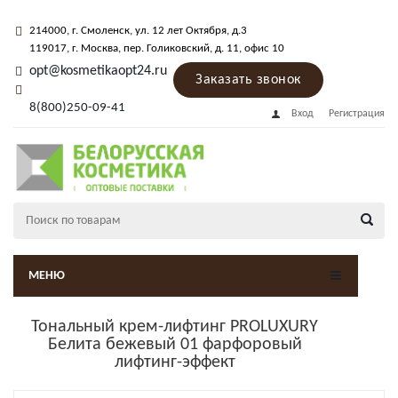
214000
, г.
Смоленск
,
ул. 12 лет Октября, д.3
119017
, г.
Москва
, пер.
Голиковский, д. 11
, офис 10
opt@kosmetikaopt24.ru
Заказать звонок
8(800)250-09-41
Вход
Регистрация
МЕНЮ
Тональный крем-лифтинг PROLUXURY
Белита бежевый 01 фарфоровый
лифтинг-эффект