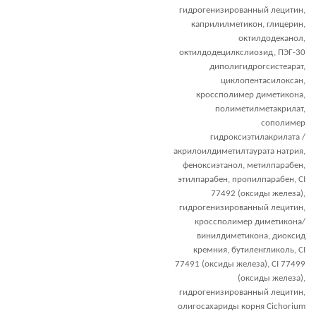
гидрогенизированный лецитин,
каприлилметикон, глицерин,
октилдодеканол,
октилдодецилкслиозид, ПЭГ-30
диполигидрогсистеарат,
циклопентасилоксан,
кроссполимер диметикона,
полиметилметакрилат,
сополимер
гидроксиэтилакрилата /
акрилоилдиметилтаурата натрия,
феноксиэтанол, метилпарабен,
этилпарабен, пропилпарабен, CI
77492 (оксиды железа),
гидрогенизированный лецитин,
кроссполимер диметикона/
винилдиметикона, диоксид
кремния, бутиленгликоль, CI
77491 (оксиды железа), CI 77499
(оксиды железа),
гидрогенизированный лецитин,
олигосахариды корня Cichorium