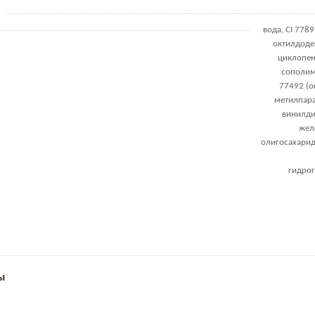
вода, CI 778
октилдоде
циклопен
сополим
77492 (о
метилпара
винилди
жел
олигосахариды
гидро
ы