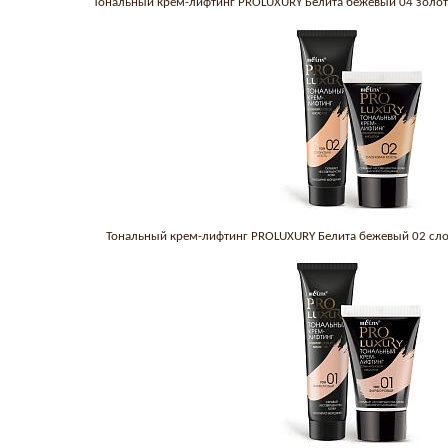
Тональный крем-лифтинг PROLUXURY Белита бежевый 04 золот
Тональный крем-лифтинг PROLUXURY Белита бежевый 02 сло