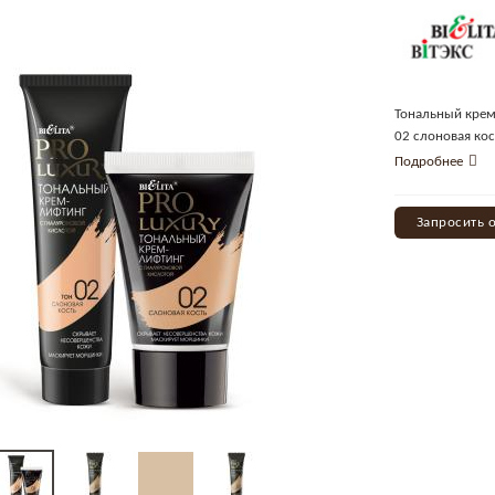
Тональный крем
02 слоновая ко
Подробнее
Запросить 