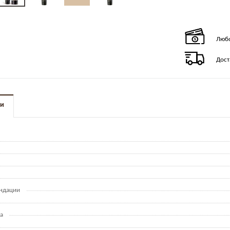
Любо
Дост
ки
ндации
а