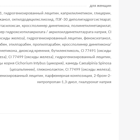
для женщин
91, гидрогенизированный лецитин, каприлилметикон, глицерин,
канол, октилдодецилкслиозид, ПЭГ-30 диполигидрогсистеарат,
тасилоксан, кроссполимер диметикона, полиметилметакрилат,
ер гидроксиэтилакрилата / акрилоилдиметилтаурата натрия, CI
ксиды железа), гидрогенизированный лецитин, феноксиэтанол,
бен, этилпарабен, пропилпарабен, кроссполимер диметикона/
метикона, диоксид кремния, бутиленгликоль, CI 77491 (оксиды
еза), CI 77499 (оксиды железа), гидрогенизированный лецитин,
 корня Cichorium Intybus (цикория), камедь Caesalpinia Spinosa
(цезальпинии), глюконолактон, CI 77499 (оксиды железа),
генизированный лецитин, парфюмерная композиция, 2-бром-2-
нитропропан-1,3-диол, гиалуронат натрия