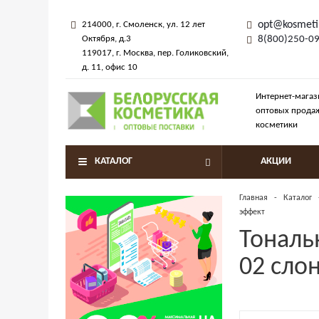
opt@kosmeti
214000
, г.
Смоленск
,
ул. 12 лет
Октября, д.3
8(800)250-0
119017
, г.
Москва
, пер.
Голиковский,
д. 11
, офис 10
Интернет-магаз
оптовых прода
косметики
КАТАЛОГ
АКЦИИ
Главная
-
Каталог
эффект
Тональ
02 сло