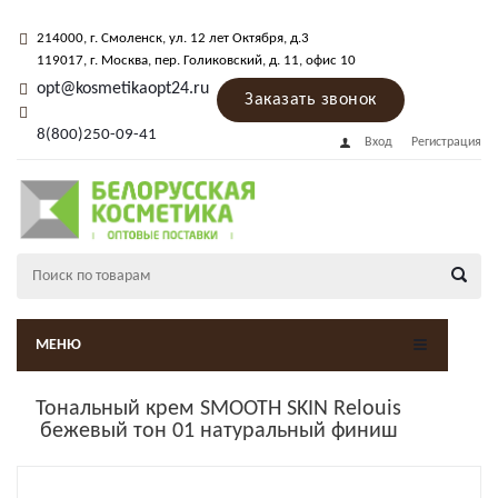
214000
, г.
Смоленск
,
ул. 12 лет Октября, д.3
119017
, г.
Москва
, пер.
Голиковский, д. 11
, офис 10
opt@kosmetikaopt24.ru
Заказать звонок
8(800)250-09-41
Вход
Регистрация
МЕНЮ
Тональный крем SMOOTH SKIN Relouis
бежевый тон 01 натуральный финиш