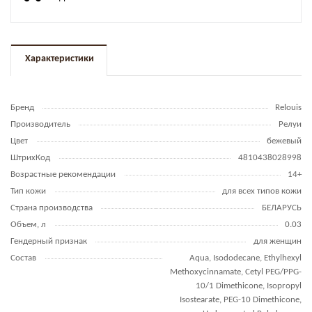
Характеристики
Бренд
Relouis
Производитель
Релуи
Цвет
бежевый
ШтрихКод
4810438028998
Возрастные рекомендации
14+
Тип кожи
для всех типов кожи
Страна производства
БЕЛАРУСЬ
Объем, л
0.03
Гендерный признак
для женщин
Состав
Aqua, Isododecane, Ethylhexyl
Methoxycinnamate, Cetyl PEG/PPG-
10/1 Dimethicone, Isopropyl
Isostearate, PEG-10 Dimethicone,