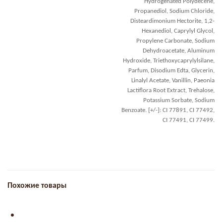
Hydrogenated Polydecene,
Propanediol, Sodium Chloride,
Disteardimonium Hectorite, 1,2-
Hexanediol, Caprylyl Glycol,
Propylene Carbonate, Sodium
Dehydroacetate, Aluminum
Hydroxide, Triethoxycaprylylsilane,
Parfum, Disodium Edta, Glycerin,
Linalyl Acetate, Vanillin, Paeonia
Lactiflora Root Extract, Trehalose,
Potassium Sorbate, Sodium
Benzoate. [+/-]: CI 77891, CI 77492,
CI 77491, CI 77499.
Похожие товары