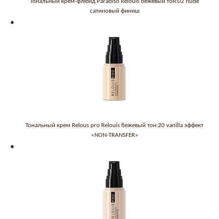
Тональный крем-флюид Paradiso Relouis бежевый тон:02 nude
сатиновый финиш
Тональный крем Relous pro Relouis бежевый тон:20 vanilla эффект
«NON-TRANSFER»