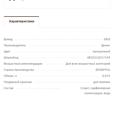
Характеристики
Бренд
DILIS
Производитель
Дилис
Цвет
прозрачный
ШтрихКод
4810212017194
Возрастные рекомендации
Для всех возрастных категорий
Страна производства
БЕЛАРУСЬ
Объем, л
0.075
Гендерный признак
для мужчин
Состав
Спирт, парфюмерная
композиция, вода