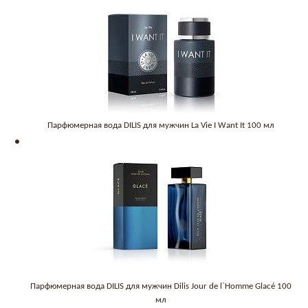
Парфюмерная вода DILIS для мужчин La Vie I Want It 100 мл
Парфюмерная вода DILIS для мужчин Dilis Jour de l`Homme Glacé 100
мл