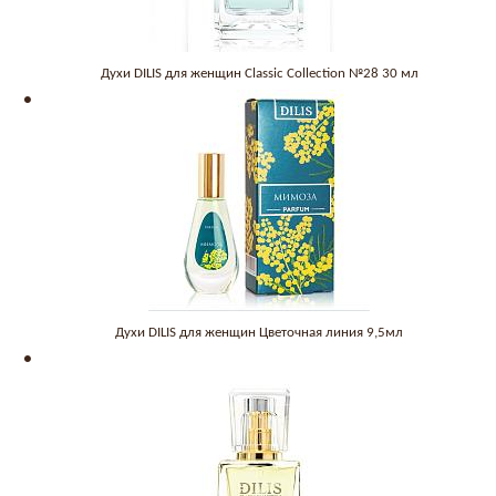
Духи DILIS для женщин Classic Collection №28 30 мл
Духи DILIS для женщин Цветочная линия 9,5мл