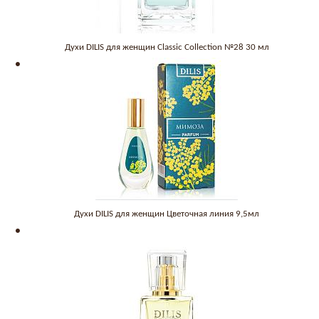
Духи DILIS для женщин Classic Collection №28 30 мл
Духи DILIS для женщин Цветочная линия 9,5мл