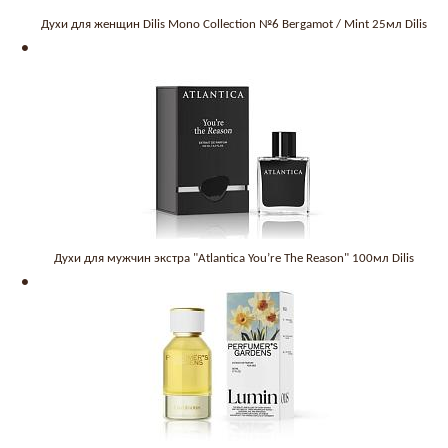
Духи для женщин Dilis Mono Collection №6 Bergamot / Mint 25мл Dilis
Духи для мужчин экстра "Atlantica You’re The Reason" 100мл Dilis