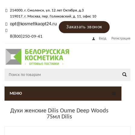
214000
, г.
Смоленск
,
ул. 12 лет Октября, д.3
119017
, г.
Москва
, пер.
Голиковский, д. 11
, офис 10
opt@kosmetikaopt24.ru
Заказать звонок
8(800)250-09-41
Вход
Регистрация
МЕНЮ
Духи женские Dilis Oume Deep Woods
75мл Dilis