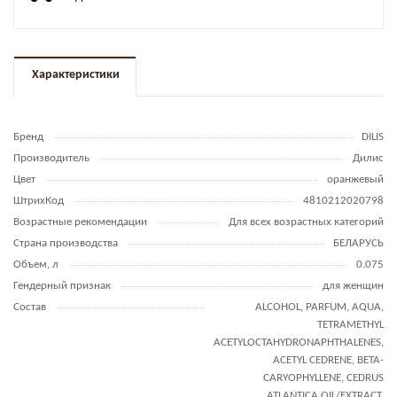
Характеристики
Бренд
DILIS
Производитель
Дилис
Цвет
оранжевый
ШтрихКод
4810212020798
Возрастные рекомендации
Для всех возрастных категорий
Страна производства
БЕЛАРУСЬ
Объем, л
0.075
Гендерный признак
для женщин
Состав
ALCOHOL, PARFUM, AQUA,
TETRAMETHYL
ACETYLOCTAHYDRONAPHTHALENES,
ACETYL CEDRENE, BETA-
CARYOPHYLLENE, CEDRUS
ATLANTICA OIL/EXTRACT,