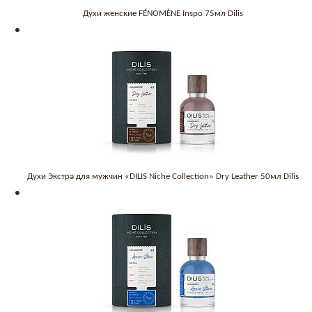
Духи женские FÉNOMÈNE Inspo 75мл Dilis
Духи Экстра для мужчин «DILIS Niche Collection» Dry Leather 50мл Dilis