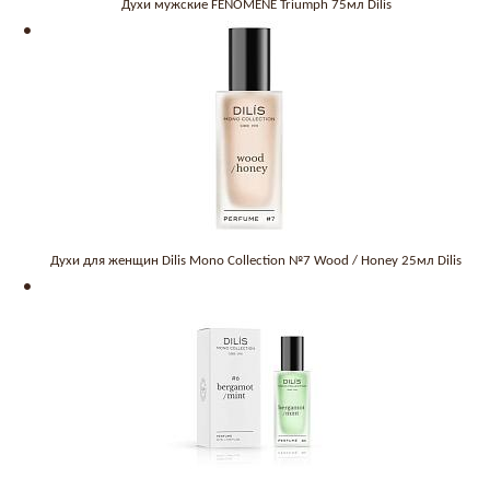
Духи мужские FÉNOMÈNE Triumph 75мл Dilis
Духи для женщин Dilis Mono Collection №7 Wood / Honey 25мл Dilis