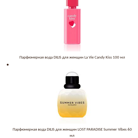
Парфюмерная вода DILIS для женщин La Vie Candy Kiss 100 мл
Парфюмерная вода DILIS для женщин LOST PARADISE Summer Vibes 60
мл