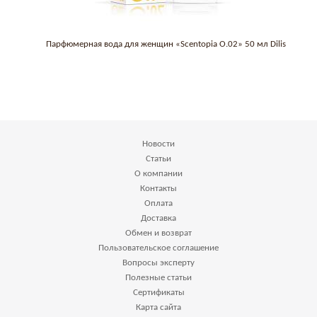
Парфюмерная вода для женщин «Scentopia O.02» 50 мл Dilis
Новости
Статьи
О компании
Контакты
Оплата
Доставка
Обмен и возврат
Пользовательское соглашение
Вопросы эксперту
Полезные статьи
Сертификаты
Карта сайта