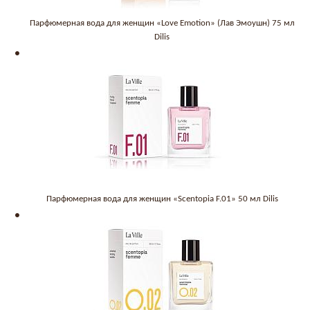
Парфюмерная вода для женщин «Love Emotion» (Лав Эмоушн) 75 мл
Dilis
Парфюмерная вода для женщин «Scentopia F.01» 50 мл Dilis