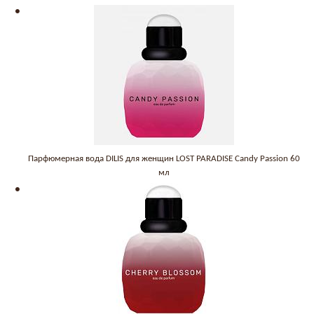
Парфюмерная вода DILIS для женщин LOST PARADISE Candy Passion 60
мл