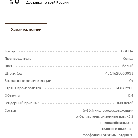
Доставка по всей России
Характеристики
Бренд
СОНЦА
Производитель
Сонца
Цвет
белый
ШтрихКод
4814628003031
Возрастные рекомендации
0+
Страна производства
БЕЛАРУСЬ
Объем, л
0.4
Гендерный признак
для детей
Состав
5-15% кислородсодержащий
отбеливатель, анионные пав; <5%
поликарбоксилаты
,неионогенные пав,
фосфонаты,энзимы, отдушка.