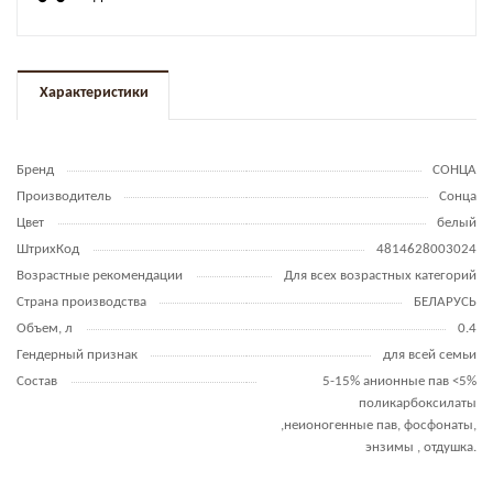
Характеристики
Бренд
СОНЦА
Производитель
Сонца
Цвет
белый
ШтрихКод
4814628003024
Возрастные рекомендации
Для всех возрастных категорий
Страна производства
БЕЛАРУСЬ
Объем, л
0.4
Гендерный признак
для всей семьи
Состав
5-15% анионные пав <5%
поликарбоксилаты
,неионогенные пав, фосфонаты,
энзимы , отдушка.