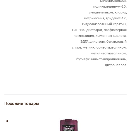
глицерилкокоат,
поликватерниум-10,
амодиметикон, хлорид
цетримония, тридецет-12,
гидролизованный кератин,
ПЭГ-150 дистеарат, парфюмерная
композиция, лимонная кислота,
ЭДТА динатрия, бензиловый
спирт, метилхлоризотиазолинон,
метилизотиазолинон,
бутилфенилметилпропиональ,
цитронеллол
Похожие товары