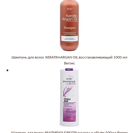
Шампунь для волос KERATIN+ARGAN OIL восстанавливающий 1000 мл
Витэкс
Шампунь для волос PANTHENOL&BIOTIN густота и объём 500мл Витэкс