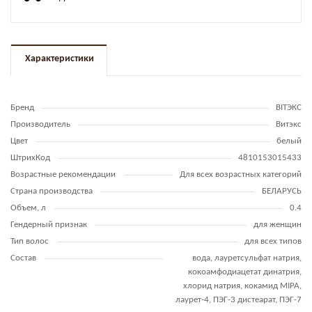
Характеристики
Бренд
BITЭКС
Производитель
Витэкс
Цвет
белый
ШтрихКод
4810153015433
Возрастные рекомендации
Для всех возрастных категорий
Страна производства
БЕЛАРУСЬ
Объем, л
0.4
Гендерный признак
для женщин
Тип волос
для всех типов
Состав
вода, лауретсульфат натрия,
кокоамфодиацетат динатрия,
хлорид натрия, кокамид MIPA,
лаурет-4, ПЭГ-3 дистеарат, ПЭГ-7