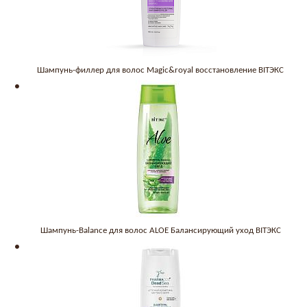
Шампунь-филлер для волос Magic&royal восстановление BITЭКС
Шампунь-Balance для волос ALOE Балансирующий уход BITЭКС