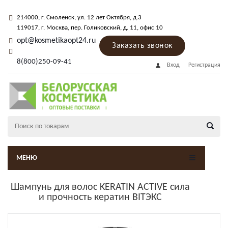
214000
, г.
Смоленск
,
ул. 12 лет Октября, д.3
119017
, г.
Москва
, пер.
Голиковский, д. 11
, офис 10
opt@kosmetikaopt24.ru
Заказать звонок
8(800)250-09-41
Вход
Регистрация
МЕНЮ
Шампунь для волос KERATIN ACTIVE сила
и прочность кератин BITЭКС