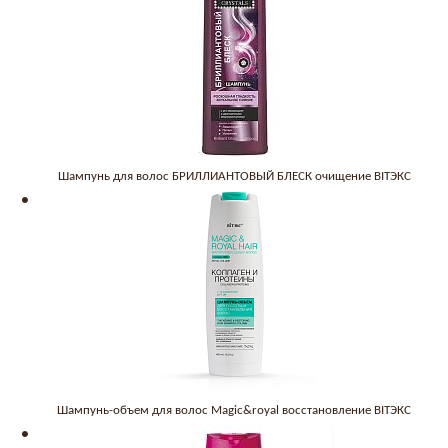
Шампунь для волос БРИЛЛИАНТОВЫЙ БЛЕСК очищение BITЭКС
Шампунь-объем для волос Magic&royal восстановление BITЭКС