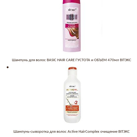
Шампунь для волос BASIC HAIR CARE ГУСТОТА и ОБЪЕМ 470мл BITЭКС
Шампунь-сыворотка для волос Active HairComplex очищение BITЭКС