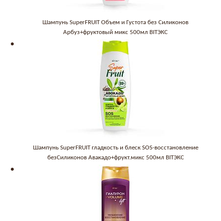
Шампунь SuperFRUIT Объем и Густота без Силиконов
Арбуз+фруктовый микс 500мл BITЭКС
Шампунь SuperFRUIT гладкость и блеск SOS-восстановление
безСиликонов Авакадо+фрукт.микс 500мл BITЭКС