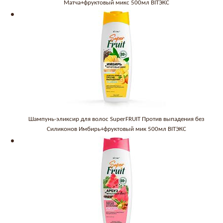
Матча+фруктовый микс 500мл BITЭКС
Шампунь-эликсир для волос SuperFRUIT Против выпадения без
Силиконов Имбирь+фруктовый мик 500мл BITЭКС