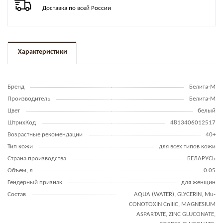
Доставка по всей России
Характеристики
Бренд
Белита-М
Производитель
Белита-М
Цвет
белый
ШтрихКод
4813406012517
Возрастные рекомендации
40+
Тип кожи
для всех типов кожи
Страна производства
БЕЛАРУСЬ
Объем, л
0.05
Гендерный признак
для женщин
Состав
AQUA (WATER), GLYCERIN, Mu-
CONOTOXIN CnIIIC, MAGNESIUM
ASPARTATE, ZINC GLUCONATE,