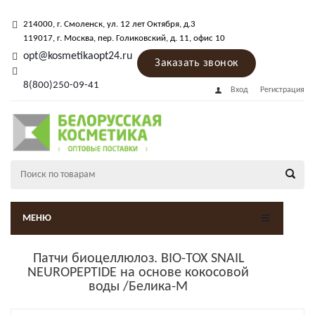
214000
, г.
Смоленск
,
ул. 12 лет Октября, д.3
119017
, г.
Москва
, пер.
Голиковский, д. 11
, офис 10
opt@kosmetikaopt24.ru
Заказать звонок
8(800)250-09-41
Вход
Регистрация
МЕНЮ
Патчи биоцеллюлоз. BIO-TOX SNAIL
NEUROPEPTIDE на основе кокосовой
воды /Белика-М