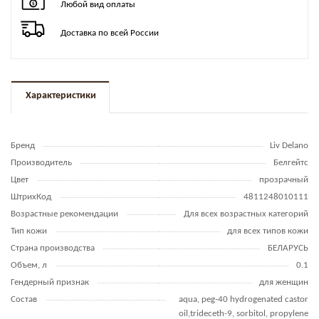
Любой вид оплаты
Доставка по всей России
Характеристики
Бренд
Liv Delano
Производитель
Белгейтс
Цвет
прозрачный
ШтрихКод
4811248010111
Возрастные рекомендации
Для всех возрастных категорий
Тип кожи
для всех типов кожи
Страна производства
БЕЛАРУСЬ
Объем, л
0.1
Гендерный признак
для женщин
Состав
aqua, peg-40 hydrogenated castor
oil,trideceth-9, sorbitol, propylene