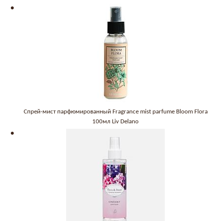
Спрей-мист парфюмированный Fragrance mist parfume Bloom Flora
100мл Liv Delano