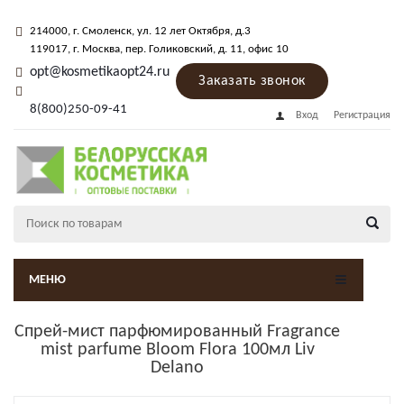
214000
, г.
Смоленск
,
ул. 12 лет Октября, д.3
119017
, г.
Москва
, пер.
Голиковский, д. 11
, офис 10
opt@kosmetikaopt24.ru
Заказать звонок
8(800)250-09-41
Вход
Регистрация
МЕНЮ
Спрей-мист парфюмированный Fragrance
mist parfume Bloom Flora 100мл Liv
Delano