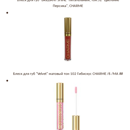
Блеск для губ "BRILLIANT SHINE" питательный, тон:52 "Цветение
Персика", CHARME
Блеск для губ "Velvet" матовый тон 102 Гибискус CHARME /6 /МА ##