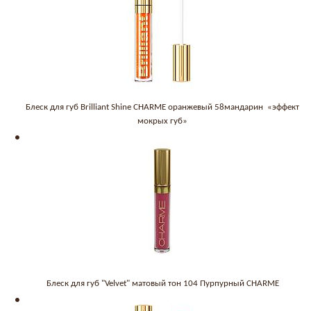
Блеск для губ Brilliant Shine CHARME оранжевый 58мандарин «эффект
мокрых губ»
Блеск для губ "Velvet" матовый тон 104 Пурпурный CHARME