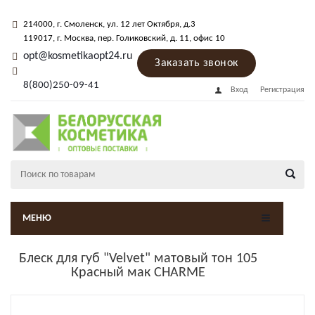
214000
, г.
Смоленск
,
ул. 12 лет Октября, д.3
119017
, г.
Москва
, пер.
Голиковский, д. 11
, офис 10
opt@kosmetikaopt24.ru
Заказать звонок
8(800)250-09-41
Вход
Регистрация
МЕНЮ
Блеск для губ "Velvet" матовый тон 105
Красный мак CHARME