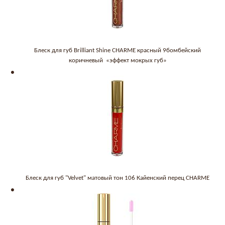
Блеск для губ Brilliant Shine CHARME красный 9бомбейский
коричневый «эффект мокрых губ»
Блеск для губ "Velvet" матовый тон 106 Кайенский перец CHARME