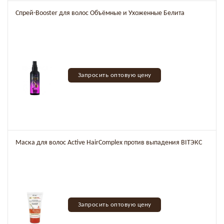
Спрей-Booster для волос Объёмные и Ухоженные Белита
Запросить оптовую цену
Маска для волос Active HairComplex против выпадения BITЭКС
Запросить оптовую цену