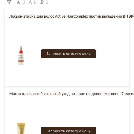
Лосьон-втирка для волос Active HairComplex против выпадения BITЭК
Запросить оптовую цену
Маска для волос Роскошный уход питание гладкость,мягкость 7 масе
Запросить оптовую цену