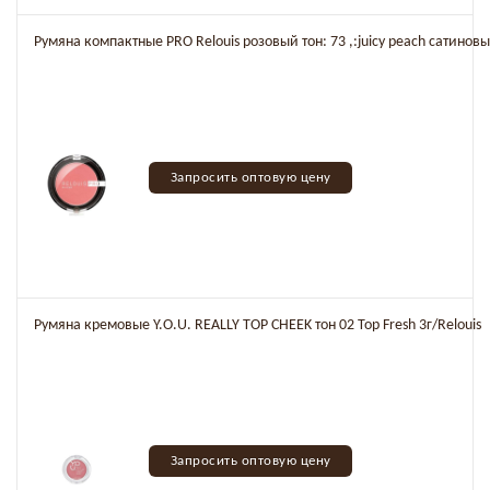
Румяна компактные PRO Relouis розовый тон: 73 ,:juicy peach сатино
Запросить оптовую цену
Румяна кремовые Y.O.U. REALLY TOP CHEEK тон 02 Top Fresh 3г/Relouis
Запросить оптовую цену