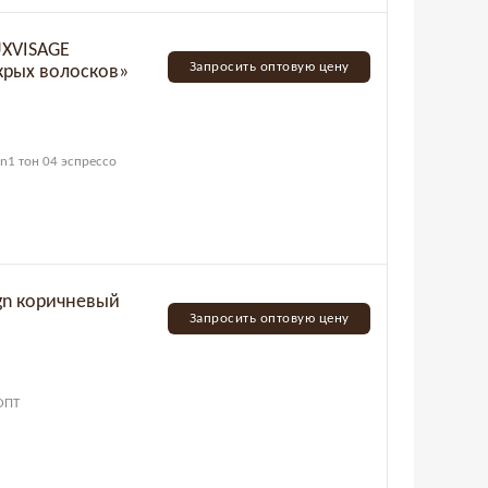
UXVISAGE
Запросить оптовую цену
крых волосков»
in1 тон 04 эспрессо
gn коричневый
Запросить оптовую цену
/ОПТ