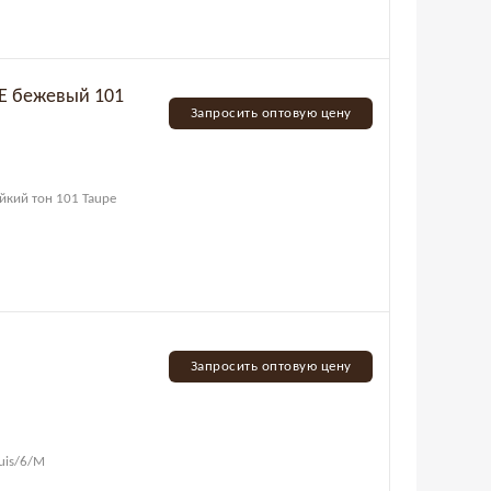
GE бежевый 101
Запросить оптовую цену
йкий тон 101 Taupe
Запросить оптовую цену
ouis/6/М