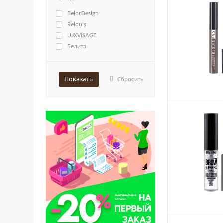
BelorDesign
Relouis
LUXVISAGE
Белита
Сбросить