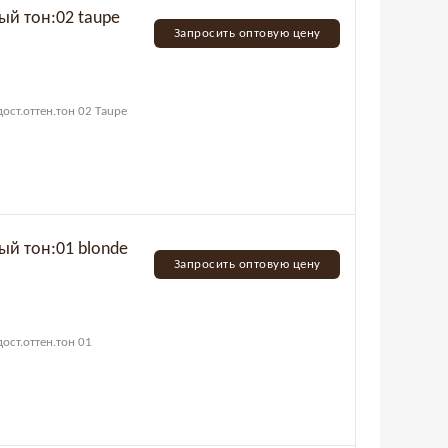
вый тон:02 tаupe
Запросить оптовую цену
дост.оттен.тон 02 Tаupe
вый тон:01 blonde
Запросить оптовую цену
дост.оттен.тон 01