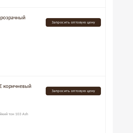
orDesign прозрачный
Запросить оптовую цену
GE коричневый
Запросить оптовую цену
йкий тон 103 Ash