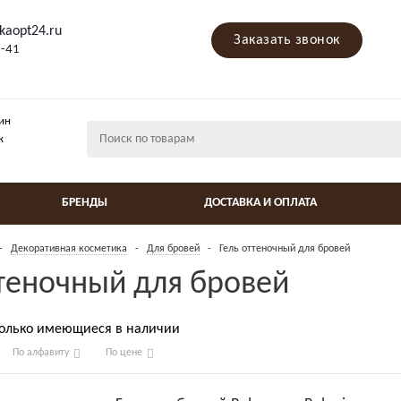
kaopt24.ru
Заказать звонок
9-41
ин
ж
БРЕНДЫ
ДОСТАВКА И ОПЛАТА
-
Декоративная косметика
-
Для бровей
-
Гель оттеночный для бровей
ттеночный для бровей
только имеющиеся в наличии
По алфавиту
По цене