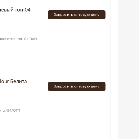
чневый тон:04
Запросить оптовую цену
дост.оттен.тон 04 Dark
Запросить оптовую цену
лита /54/ОПТ