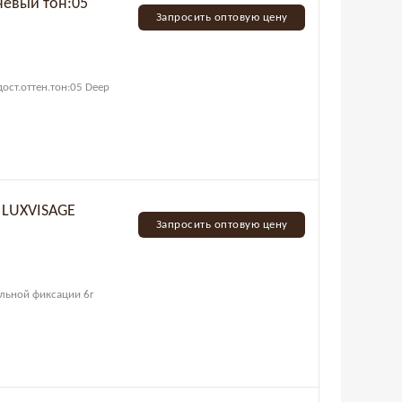
чневый тон:05
Запросить оптовую цену
дост.оттен.тон:05 Deep
 LUXVISAGE
Запросить оптовую цену
ильной фиксации 6г