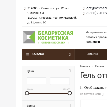
opt@kosmeti
214000
, г.
Смоленск
,
ул. 12 лет
Октября, д.3
8(800)250-0
119017
, г.
Москва
, пер.
Голиковский,
д. 11
, офис 10
Интернет-магаз
оптовых прода
косметики
КАТАЛОГ
АКЦИИ
Главная
-
Каталог
Цена
Гель о
Отображать 
100.03
211.29
По популярности
Бренд