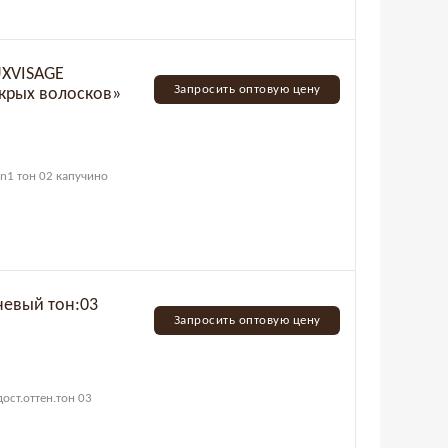
UXVISAGE
Запросить оптовую цену
окрых волосков»
in1 тон 02 капучино
чневый тон:03
Запросить оптовую цену
дост.оттен.тон 03