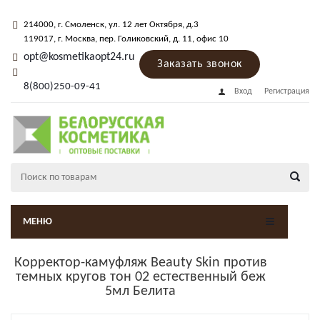
214000
, г.
Смоленск
,
ул. 12 лет Октября, д.3
119017
, г.
Москва
, пер.
Голиковский, д. 11
, офис 10
opt@kosmetikaopt24.ru
Заказать звонок
8(800)250-09-41
Вход
Регистрация
МЕНЮ
Корректор-камуфляж Beauty Skin против
темных кругов тон 02 естественный беж
5мл Белита