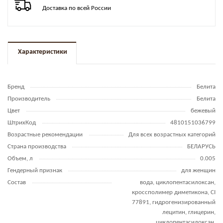
Доставка по всей России
Характеристики
Бренд
Белита
Производитель
Белита
Цвет
бежевый
ШтрихКод
4810151036799
Возрастные рекомендации
Для всех возрастных категорий
Страна производства
БЕЛАРУСЬ
Объем, л
0.005
Гендерный признак
для женщин
Состав
вода, циклопентасилоксан,
кроссполимер диметикона, CI
77891, гидрогенизированный
лецитин, глицерин,
циклопентасилоксан,