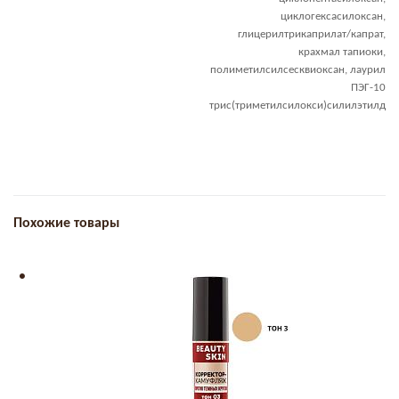
циклогексасилоксан,
глицерилтрикаприлат/капрат,
крахмал тапиоки,
полиметилсилсесквиоксан, лаурил
ПЭГ-10
трис(триметилсилокси)силилэтилд
Похожие товары